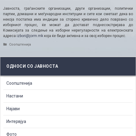
Јавноста, граѓанските организации, други организации, политички
партии, домашни и меѓународни институции и сите кои сметаат дека во
некоја постапка има индиции за сторено кривично дело поврзано со
изборниот процес, ќе можат да достават поднесок/пријава до
Комисијата за следење на изборни нерегуларности на електронската
адреса
izbori@jorm.mk
која ќе биде активна и за овој изборен процес.
Categories
Соопштенија
ОДНОСИ СО ЈАВНОСТА
Соопштенија
Настани
Најави
Интервјуа
Фото