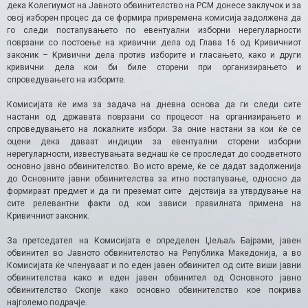
дека Колегиумот на Јавното обвинителство на РСМ донесе заклучок и за
овој изборен процес да се формира привремена комисија задолжена да
го следи постапувањето по евентуални изборни нерегуларности
поврзани со постоење на кривични дела од Глава 16 од Кривичниот
законик – Кривични дела против изборите и гласањето, како и други
кривични дела кои би биле сторени при организирањето и
спроведувањето на изборите.
Комисијата ќе има за задача на дневна основа да ги следи сите
настани од државата поврзани со процесот на организирањето и
спроведувањето на локалните избори. За оние настани за кои ќе се
оцени дека даваат индиции за евентуални сторени изборни
нерегуларности, известувањата веднаш ќе се проследат до соодветното
основно јавно обвинителство. Во исто време, ќе се дадат задолженија
до Основните јавни обвинителства за итно постапување, односно да
формираат предмет и да ги преземат сите дејствија за утврдување на
сите релевантни факти од кои зависи правилната примена на
Кривичниот законик.
За претседател на Комисијата е определен Џељаљ Бајрами, јавен
обвинител во Јавното обвинителство на Република Македонија, а во
Комисијата ќе членуваат и по еден јавен обвинител од сите виши јавни
обвинителства како и еден јавен обвинител од Основното јавно
обвинителство Скопје како основно обвинителство кое покрива
најголемо подрачје.