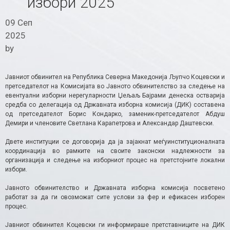
избори 2025
09 Сеп
2025
by
Јавниот обвинител на Република Северна Македонија Љупчо Коцевски и
претседателот на Комисијата во Јавното обвинителство за следење на
евентуални изборни нерегуларности Џељаљ Бајрами денеска остварија
средба со делегација од Државната изборна комисија (ДИК) составена
од претседателот Борис Кондарко, заменик-претседателот Абдуш
Демири и членовите Светлана Карапетрова и Александар Даштевски.
Двете институции се договорија да ја зајакнат меѓуинституционалната
координација во рамките на своите законски надлежности за
организација и следење на изборниот процес на претстојните локални
избори.
Јавното обвинителство и Државната изборна комисија посветено
работат за да ги овозможат сите услови за фер и ефикасен изборен
процес.
Јавниот обвинител Коцевски ги информираше претставниците на ДИК