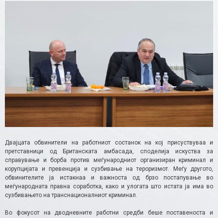
Двајцата обвинители на работниот состанок на кој присуствуваа и
претставници од Британската амбасада, споделија искуства за
справување и борба против меѓународниот организиран криминал и
корупцијата и превенција и сузбивање на тероризмот. Меѓу другото,
обвинителите ја истакнаа и важноста од брзо постапување во
меѓународната правна соработка, како и улогата што истата ја има во
сузбивањето на транснационалниот криминал.
Во фокусот на дводневните работни средби беше поставеноста и