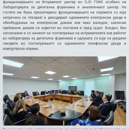
функционирањето на Истражниот центар во ОЈО ГОКК особено на
Лабораторијата за дигитална форензика и аналитичкиот центар. На
гостите им беше презентирано функционирањето на опремата со која
непречено се отвораат и декодираат одземените електронски уреди и
обезбедување на електронски докази кои како валидни, законски
прибавени докази се користат во постапка и пред судот. Воедно, беа
запознаени и со начинот на постапување на истражителите кои работат
во лабораторија за дигитална форензика и одлуката со која се уредени
чекорите во постапувањето со одземените телефонски уреди и
компјутерска опрема.