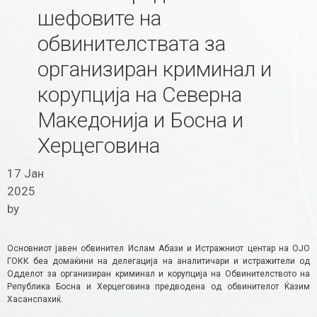
шефовите на
обвинителствата за
организиран криминал и
корупција на Северна
Македонија и Босна и
Херцеговина
17 Јан
2025
by
Основниот јавен обвинител Ислам Абази и Истражниот центар на ОЈО
ГОКК беа домаќини на делегација на аналитичари и истражители од
Одделот за организиран криминал и корупција на Обвинителството на
Република Босна и Херцеговина предводена од обвинителот Ќазим
Хасанспахиќ.