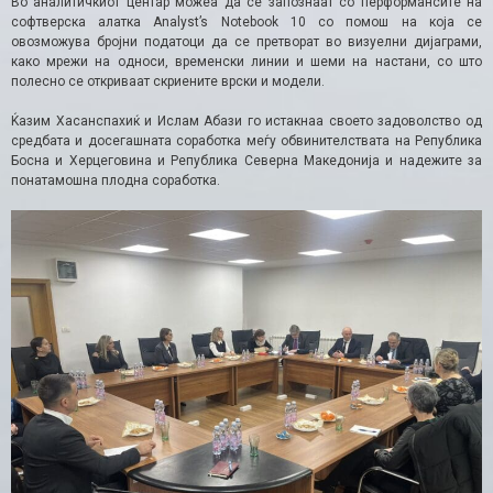
Во аналитичкиот центар можеа да се запознаат со перформансите на
софтверска алатка Analyst’s Notebook 10 со помош на која се
овозможува бројни податоци да се претворат во визуелни дијаграми,
како мрежи на односи, временски линии и шеми на настани, со што
полесно се откриваат скриените врски и модели.
Ќазим Хасанспахиќ и Ислам Абази го истакнаа своето задоволство од
средбата и досегашната соработка меѓу обвинителствата на Република
Босна и Херцеговина и Република Северна Македонија и надежите за
понатамошна плодна соработка.