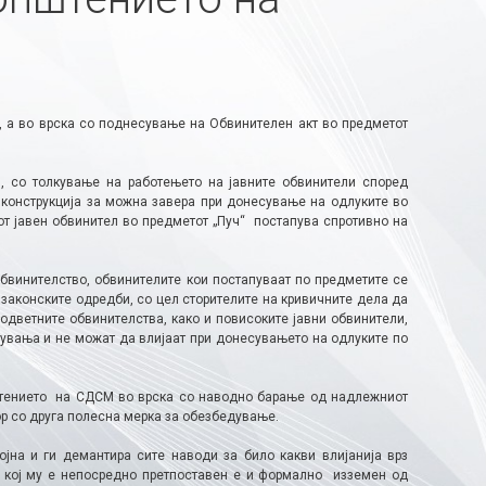
, а во врска со поднесување на Обвинителен акт во предметот
и, со толкување на работењето на јавните обвинители според
е конструкција за можна завера при донесување на одлуките во
т јавен обвинител во предметот „Пуч“ постапува спротивно на
бвинителство, обвинителите кои постапуваат по предметите се
законските одредби, со цел сторителите на кривичните дела да
одветните обвинителства, како и повисоките јавни обвинители,
увања и не можат да влијаат при донесувањето на одлуките по
штението на СДСМ во врска со наводно барање од надлежниот
ор со друга полесна мерка за обезбедување.
јна и ги демантира сите наводи за било какви влијанија врз
и кој му е непосредно претпоставен е и формално изземен од