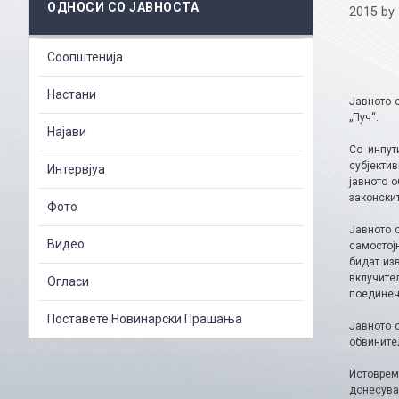
ОДНОСИ СО ЈАВНОСТА
2015
by
Соопштенија
Настани
Јавното 
„Пуч“.
Најави
Со инпут
субјекти
Интервјуа
јавното 
законски
Фото
Јавното 
Видео
самостој
бидат из
вклучите
Огласи
поединеч
Поставете Новинарски Прашања
Јавното 
обвините
Истоврем
донесува