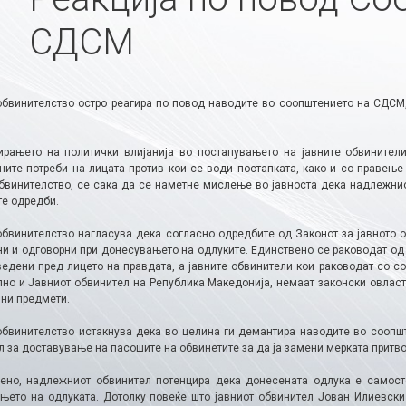
СДСМ
обвинителство остро реагира по повод наводите во соопштението на СДСМ
ирањето на политички влијанија во постапувањето на јавните обвинител
вните потреби на лицата против кои се води постапката, како и со правењ
обвинителство, се сака да се наметне мислење во јавноста дека надлежнио
те одредби.
обвинителство нагласува дека согласно одредбите од Законот за јавното о
ни и одговорни при донесувањето на одлуките. Единствено се раководат од 
ведени пред лицето на правдата, а јавните обвинители кои раководат со со
лно и Јавниот обвинител на Република Македонија, немаат законски овласт
ни предмети.
обвинителство истакнува дека во целина ги демантира наводите во сооп
л за доставување на пасошите на обвинетите за да ја замени мерката притв
ено, надлежниот обвинител потенцира дека донесената одлука е самосто
њето на одлуката. Дотолку повеќе што јавниот обвинител Јован Илиевск