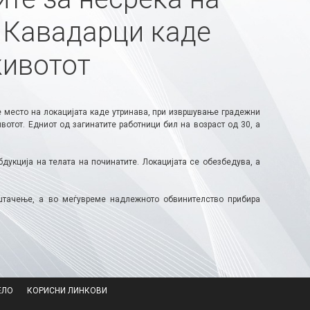
 Кавадарци каде
животот
 место на локацијата каде утринава, при извршување градежни
ивотот. Едниот од загинатите работници бил на возраст од 30, а
дукција на телата на починатите. Локацијата се обезбедува, а
штачење, а во меѓувреме надлежното обвинителство прибира
ЕЛО
КОРИСНИ ЛИНКОВИ