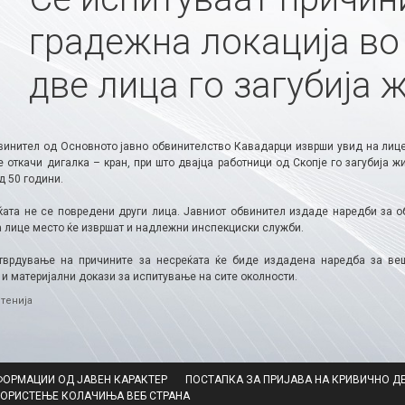
градежна локација во
две лица го загубија 
винител од Основното јавно обвинителство Кавадарци изврши увид на лице
е откачи дигалка – кран, при што двајца работници од Скопје го загубија ж
д 50 години.
ќата не се повредени други лица. Јавниот обвинител издаде наредби за об
а лице место ќе извршат и надлежни инспекциски служби.
тврдување на причините за несреќата ќе биде издадена наредба за ве
и материјални докази за испитување на сите околности.​
ries
тенија
ФОРМАЦИИ ОД ЈАВЕН КАРАКТЕР
ПОСТАПКА ЗА ПРИЈАВА НА КРИВИЧНО Д
КОРИСТЕЊЕ КОЛАЧИЊА ВЕБ СТРАНА