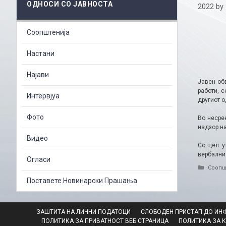
ОДНОСИ СО ЈАВНОСТА
2022
by
Соопштенија
Настани
Најави
Јавен об
работи, с
Интервјуа
другиот о
Фото
Во несре
надзор н
Видео
Со цел у
вербални 
Огласи
Catego
Соопш
Поставете Новинарски Прашања
ЗАШТИТА НА ЛИЧНИ ПОДАТОЦИ
СЛОБОДЕН ПРИСТАП ДО ИН
ПОЛИТИКА ЗА ПРИВАТНОСТ ВЕБ СТРАНИЦА
ПОЛИТИКА ЗА 