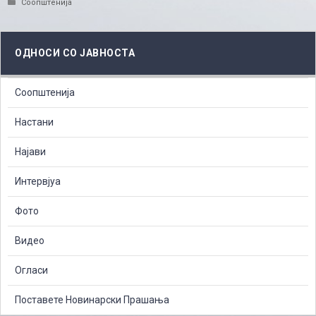
Categories
Соопштенија
ОДНОСИ СО ЈАВНОСТА
Соопштенија
Настани
Најави
Интервјуа
Фото
Видео
Огласи
Поставете Новинарски Прашања