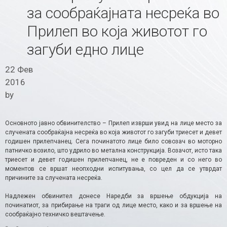
за сообраќајната несреќа во
Прилеп во која животот го
загуби едно лице
22 Фев
2016
by
Основното јавно обвинителство – Прилеп изврши увид на лице место за
случената сообраќајна несреќа во која животот го загуби триесет и девет
годишен прилепчанец. Сега починатото лице било совозач во моторно
патничко возило, што удрило во метална конструкција. Возачот, исто така
триесет и девет годишен прилепчанец, не е повреден и со него во
моментов се вршат неопходни испитувања, со цел да се утврдат
причините за случената несреќа.
Надлежен обвинител донесе Наредби за вршење обдукција на
починатиот, за прибирање на траги од лице место, како и за вршење на
сообраќајно техничко вештачење.