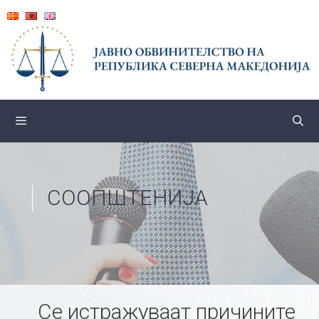
Skip
to
content
СООПШТЕНИЈА
Се истражуваат причините