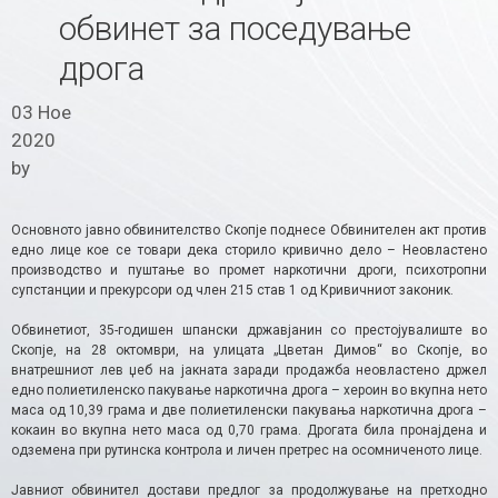
обвинет за поседување
дрога
03 Ное
2020
by
Основното јавно обвинителство Скопје поднесе Обвинителен акт против
едно лице кое се товари дека сторило кривично дело – Неовластено
производство и пуштање во промет наркотични дроги, психотропни
супстанции и прекурсори од член 215 став 1 од Кривичниот законик.
Обвинетиот, 35-годишен шпански државјанин со престојувалиште во
Скопје, на 28 октомври, на улицата „Цветан Димов“ во Скопје, во
внатрешниот лев џеб на јакната заради продажба неовластено држел
едно полиетиленско пакување наркотична дрога – хероин во вкупна нето
маса од 10,39 грама и две полиетиленски пакувања наркотична дрога –
кокаин во вкупна нето маса од 0,70 грама. Дрогата била пронајдена и
одземена при рутинска контрола и личен претрес на осомниченото лице.
Јавниот обвинител достави предлог за продолжување на претходно