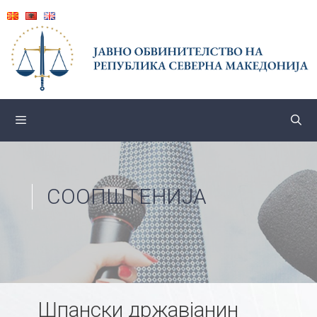
Skip
to
content
СООПШТЕНИЈА
Шпански државјанин