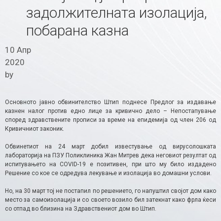
задолжителната изолација,
побарана казна
10 Апр
2020
by
Основното јавно обвинителство Штип поднесе Предлог за издавање
казнен налог против едно лице за кривично дело – Непостапување
според здравствените прописи за време на епидемија од член 206 од
Кривичниот законик.
Обвинетиот на 24 март добил известување од вирусолошката
лабораторија на ПЗУ Поликлиника Жан Митрев дека неговиот резултат од
испитувањето на COVID-19 е позитивен, при што му било издадено
Решение со кое се одредува лекување и изолација во домашни услови.
Но, на 30 март тој не постапил по решението, го напуштил својот дом како
место за самоизолација и со своето возило бил затекнат како фрла ќеси
со отпад во близина на Здравствениот дом во Штип.