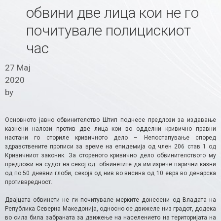
обвини две лица кои не го
почитувале полицискиот
час
27 Мај
2020
by
Oсновното јавно обвинителство Штип поднесе предлози за издавање
казнени налози против две лица кои во одделни кривично правни
настани го сториле кривичното дело – Непостапување според
здравствените прописи за време на епидемија од член 206 став 1 од
Кривичниот законик. За стореното кривично дело обвинителството му
предложи на судот на секој од обвинетите да им изрече парични казни
од по 50 дневни глоби, секоја од нив во висина од 10 евра во денарска
противвредност​.
Двајцата обвинети не ги почитувале мерките донесени од Влaдата на
Република Северна Македонија, односно се движеле низ градот, додека
во сила била забраната за движење на населението на територијата на