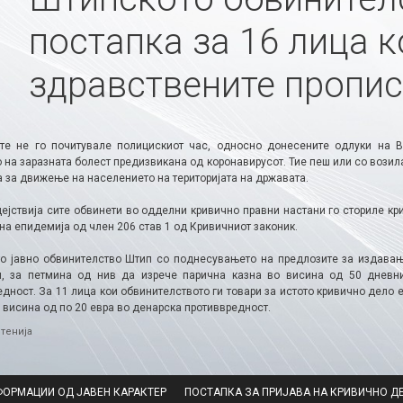
постапка за 16 лица к
здравствените пропи
те не го почитувале полицискиот час, односно донесените одлуки на 
 на заразната болест предизвикана од коронавирусот. Тие пеш или со возил
а за движење на населението на територијата на државата.
дејствија сите обвинети во одделни кривично правни настани го сториле к
на епидемија од член 206 став 1 од Кривичниот законик.
о јавно обвинителство Штип со поднесувањето на предлозите за издавањ
, за петмина од нив да изрече парична казна во висина од 50 дневни
дност. За 11 лица кои обвинителството ги товари за истото кривично дело 
 висина од по 20 евра во денарска противвредност.
ries
тенија
ФОРМАЦИИ ОД ЈАВЕН КАРАКТЕР
ПОСТАПКА ЗА ПРИЈАВА НА КРИВИЧНО Д