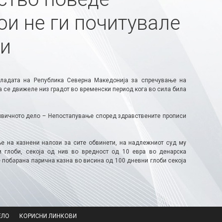
ои не ги почитувале
си
Владата на Република Северна Македонија за спречување на
а се движеле низ градот во временски период кога во сила била
ривичното дело – Непостапување според здравствените прописи
е на казнени налози за сите обвинети, на надлежниот суд му
 глоби, секоја од нив во вредност од 10 евра во денарска
е побарана парична казна во висина од 100 дневни глоби секоја
ЕЛО
КОРИСНИ ЛИНКОВИ