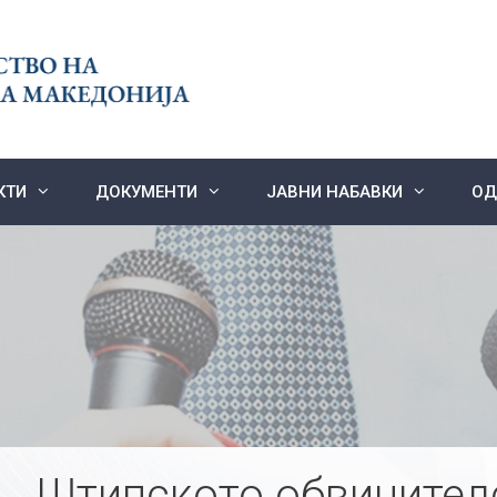
КТИ
ДОКУМЕНТИ
ЈАВНИ НАБАВКИ
ОД
Штипското обвинител