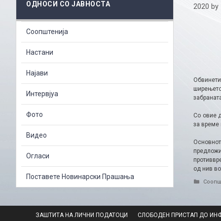
ОДНОСИ СО ЈАВНОСТА
2020
by
Соопштенија
Настани
Најави
Обвинети
ширењето
Интервјуа
забранат
Фото
Со овие 
за време 
Видео
Основнот
предложи
Огласи
противвре
од нив во
Поставете Новинарски Прашања
Catego
Соопш
ЗАШТИТА НА ЛИЧНИ ПОДАТОЦИ
СЛОБОДЕН ПРИСТАП ДО ИН