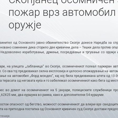
пожар врз автомобил
оружје
винител од Основното јавно обвинителство Скопје донесе Наредба за сп
новано сомнение дека сторило две кривични дела – Тешки дела против општа
и Недозволено изработување, држење, посредување и тргување со оружје 
уари, на улицата „Јабланица“ во Скопје, осомничениот полеал паркиран ав
. Со ова тој предизвикал силна експлозија и целосно опожарување на автом
ање на автомобил „Форд мондео“, кај кој била предизвикана штета од 10.0
а терасата од неговата куќа и го забележал осомничениот како бега од мест
рес во домот на осомничениот на 5 јануари, полициските службеници пр
,62Х25 мм, два куршума во рамка, како и дополнителни 54 куршуми.
постои опасност од бегство, можност осомничениот да влијае врз сведоците
та на претходна постапка од Основниот кривичен суд Скопје достави предло
ries
тенија