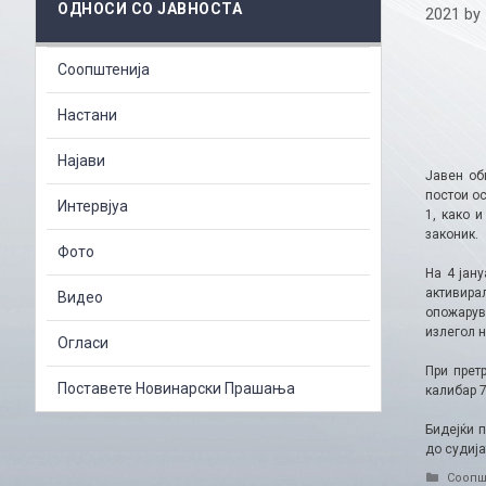
ОДНОСИ СО ЈАВНОСТА
2021
by
Соопштенија
Настани
Најави
Јавен об
постои ос
Интервјуа
1, како 
законик.
Фото
На 4 јан
активирал
Видео
опожарув
излегол н
Огласи
При прет
Поставете Новинарски Прашања
калибар 7
Бидејќи 
до судија
Catego
Соопш