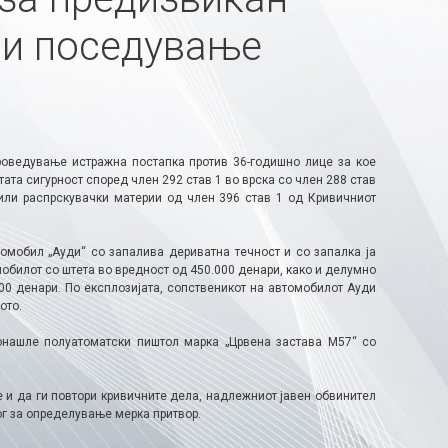
 и поседување
роведување истражна постапка против 36-годишно лице за кое
та сигурност според член 292 став 1 во врска со член 288 став
или распрскувачки материи од член 396 став 1 од Кривичниот
томобил „Ауди“ со запалива дериватна течност и со запалка ја
обилот со штета во вредност од 450.000 денари, како и делумно
00 денари. По експлозијата, сопственикот на автомобилот Ауди
ото.
онашле полуатоматски пиштол марка „Црвена застава М57“ со
 и да ги повтори кривичните дела, надлежниот јавен обвинител
г за определување мерка притвор.​