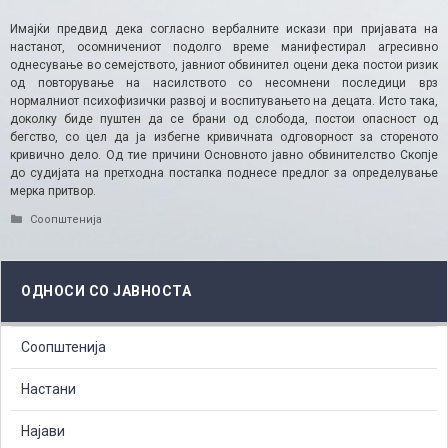
Имајќи предвид дека согласно вербалните искази при пријавата на
настанот, осомничениот подолго време манифестирал агресивно
однесување во семејството, јавниот обвинител оцени дека постои ризик
од повторување на насилството со несомнени последици врз
нормалниот психофизички развој и воспитувањето на децата. Исто така,
доколку биде пуштен да се брани од слобода, постои опасност од
бегство, со цел да ја избегне кривичната одговорност за стореното
кривично дело. Од тие причини Основното јавно обвинителство Скопје
до судијата на претходна постапка поднесе предлог за определување
мерка притвор.
Categories
Соопштенија
ОДНОСИ СО ЈАВНОСТА
Соопштенија
Настани
Најави