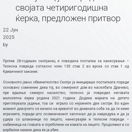
својата четиригодишна
ќерка, предложен притвор
22 Јун
2025
by
Против 28-годишен скопјанец е поведена постапка за нанесување –
Телесна повреда согласно член 130 став 2 во врска со став 1 од
Кривичниот законик.
Основното јавно обвинителство Скопје ја иницираше постапката поради
основано сомнение дека тој, во семејниот дом во населбата Драчево,
при вршење семејно насилство, телесно ја повредил неговата
малолетна ќерка родена 2021 година. Додека мајката на детето
приготвувала јадење, тоа си играло со нејзините две сестри. Во еден
момент девојчето се качило на креветот во дневната соба за да ги земе
играчките, поради што осомничениот започнал да ја навредува и да ја
удира со шлаканици по лицето, нанесувајќи и телесни повреди –
набиеница на главата и огреботини на кожата на лицето. Продолжил и со
вербални закани дека ќе ја убие.