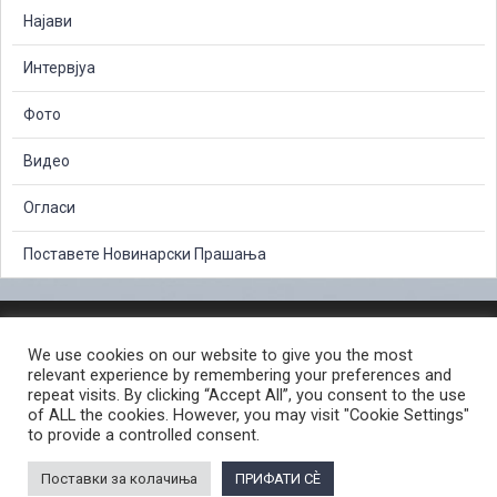
Најави
Интервјуа
Фото
Видео
Огласи
Поставете Новинарски Прашања
ЗАШТИТА НА ЛИЧНИ ПОДАТОЦИ
We use cookies on our website to give you the most
СЛОБОДЕН ПРИСТАП ДО ИНФОРМАЦИИ ОД ЈАВЕН КАРАКТЕР
relevant experience by remembering your preferences and
ПОСТАПКА ЗА ПРИЈАВА НА КРИВИЧНО ДЕЛО
КОРИСНИ ЛИНКОВИ
repeat visits. By clicking “Accept All”, you consent to the use
of ALL the cookies. However, you may visit "Cookie Settings"
ПОЛИТИКА ЗА ПРИВАТНОСТ ВЕБ СТРАНИЦА
to provide a controlled consent.
ПОЛИТИКА ЗА КОРИСТЕЊЕ КОЛАЧИЊА ВЕБ СТРАНА
Поставки за колачиња
ПРИФАТИ СÈ
© 2026 ЈАВНО ОБВИНИТЕЛСТВО НА РЕПУБЛИКА СЕВЕРНА МАКЕДОНИЈА •