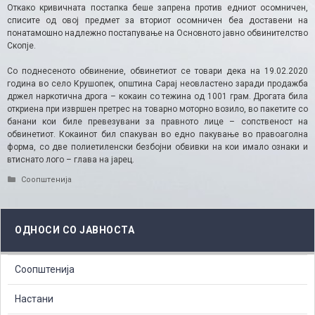
Откако кривичната постапка беше запрена против едниот осомничен,
списите од овој предмет за вториот осомничен беа доставени на
понатамошно надлежно постапување на Основното јавно обвинителство
Скопје.
Со поднесеното обвинение, обвинетиот се товари дека на 19.02.2020
година во село Крушопек, општина Сарај неовластено заради продажба
држел наркотична дрога – кокаин со тежина од 1001 грам. Дрогата била
откриена при извршен претрес на товарно моторно возило, во пакетите со
банани кои биле превезувани за правното лице – сопственост на
обвинетиот. Кокаинот бил спакуван во едно пакување во правоаголна
форма, со две полиетиленски безбојни обвивки на кои имало ознаки и
втиснато лого – глава на јарец.
Categories
Соопштенија
ОДНОСИ СО ЈАВНОСТА
Соопштенија
Настани