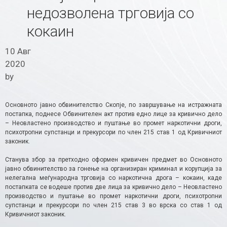
недозволена трговија со
кокаин
10 Авг
2020
by
Основното јавно обвинителство Скопје, по завршување на истражната
постапка, поднесе Обвинителен акт против едно лице за кривично дело
– Неовластено производство и пуштање во промет наркотични дроги,
психотропни супстанци и прекурсори по член 215 став 1 од Кривичниот
законик.
Станува збор за претходно оформен кривичен предмет во Основното
јавно обвинителство за гонење на организиран криминал и корупција за
нелегална меѓународна трговија со наркотична дрога – кокаин, каде
постапката се водеше против две лица за кривично дело – Неовластено
производство и пуштање во промет наркотични дроги, психотропни
супстанци и прекурсори по член 215 став 3 во врска со став 1 од
Кривичниот законик.