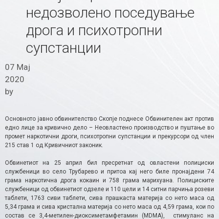
недозволено поседување
дрога и психотропни
супстанции
07 Мај
2020
by
Основното јавно обвинителство Скопје поднесе Обвинителен акт против
едно лице за кривично дело – Неовластено производство и пуштање во
промет наркотични дроги, психотропни супстанции и прекурсори од член
215 став 1 од Кривичниот законик.
Обвинетиот на 25 април бил пресретнат од овластени полициски
службеници во село Трубарево и притоа кај него биле пронајдени 74
грама наркотична дрога кокаин и 758 грама марихуана. Полициските
службеници од обвинетиот одзеле и 110 цели и 14 ситни парчиња розеви
таблети, 1763 сиви таблети, сива прашкаста материја со нето маса од
5,34 грама и сива кристална материја со нето маса од 4,59 грама, кои по
состав се 3,4-метилен-диоксиметамфетамин (MDMA), стимуланс на