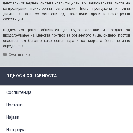
централниот нервен систем класифициран во Националната листа на
контролирани психотропни супстанции. Била пронајдена и една
дигитална вага со остатоци од наркотични дроги и психотропни
супстанции.
Надлежниот јавен обвинител до Судот достави и предлог за
продолжување на мерката притвор за обвинетото лице, бидејќи постои
опасност од бегство како основ заради кој мерката беше првично
определена.
Categories
Соопштенија
ОДНОСИ СО ЈАВНОСТА
Соопштенија
Настани
Најави
Интервјуа