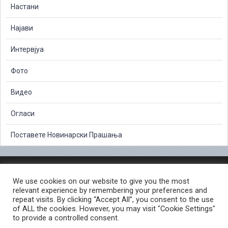
Настани
Најави
Интервјуа
Фото
Видео
Огласи
Поставете Новинарски Прашања
ЗАШТИТА НА ЛИЧНИ ПОДАТОЦИ
We use cookies on our website to give you the most
СЛОБОДЕН ПРИСТАП ДО ИНФОРМАЦИИ ОД ЈАВЕН КАРАКТЕР
relevant experience by remembering your preferences and
ПОСТАПКА ЗА ПРИЈАВА НА КРИВИЧНО ДЕЛО
КОРИСНИ ЛИНКОВИ
repeat visits. By clicking “Accept All”, you consent to the use
of ALL the cookies. However, you may visit "Cookie Settings"
ПОЛИТИКА ЗА ПРИВАТНОСТ ВЕБ СТРАНИЦА
to provide a controlled consent.
ПОЛИТИКА ЗА КОРИСТЕЊЕ КОЛАЧИЊА ВЕБ СТРАНА