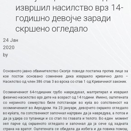
извршил насилство врз 14-
годишно девојче заради
скршено огледало
24 Јан
2020
by
Основното јавно обвинителство Скопје поведе постапка против лице за
кое постои основано сомнение дека извршило кривично дело –
Насилство од член 386 став 3 во врска со став 1 од Кривичниот законик.
Осомничениот 64-годишник грубо навредувал, малтретирал и извршил
физичко насилство врз дете на возраст од 14 години. Имено, оштетената
со нејзиното семејство биле потстанари во куќа во сопственост на
осомничениот во Аеродром. На 23 јануари, девојчето скршило огледало
во куќата, па сопственикот започнал најпрвин да ја навредува, а потоа и
да ја удира со тупаници и со стап по главата и телото. Во еден момент
зел парче од скршеното огледало и започнал да ја сече од задната
страна на вратот. Оштетената се обидела да избега и да повика помош,