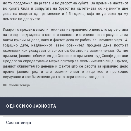
но тој продолжил да ја тепа и во дворот на куќата. За време на настанот
во куќата била и сопругата на братот на оштетената со нејзините две
деца на возраст од три месеци и 1.5 година, која не успеала да му
помогне на девојчето.
Имајќи го предвид видот и тежината на кривичното дело што му се става
на товар, предвидената казна, опасноста и степенот на загрозување од
вакви кривични дела, како и фактот дека се работи за насилство врз 14-
годишно дете, надлежниот јавен обвинител процени дека постојат
околности кои укажуваат опасност од бегство на осомничениот. Од тие
причини, јавниот обвинител до Основниот кривичен суд Скопје достави
Предлог за определување мерка притвор за осомниченото лице. Притоа,
јавниот обвинител го ценеше и фактот што се работи за кривично дело
против јавниот ред и што осомничениот е лице кое е претходно
осудувано и кое би можело да го повтори кривичното дело.
Categories
Соопштенија
ОДНОСИ СО ЈАВНОСТА
Соопштенија