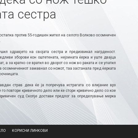
ата сестра
остапка против 55-годишен жител на селото Волково осомничен
.
шил здравјето на својата сестра и предизвикал нагрденост.
едливи зборови кон оштетената, нејзината ќерка и уште двајца
, а за кратко се вратил во дворот со нож во раката и се упатил
ога осомничениот замавнал со ножот, таа застанала пред ќерката
поочницата.
авдан страв дека ќе ја попречува истрагата со влијание врз
е го повтори кривичното дело или ќе стори кривично дело со кое
 кривичен суд Скопје достави предлог за определување мерка
ЕЛО
КОРИСНИ ЛИНКОВИ