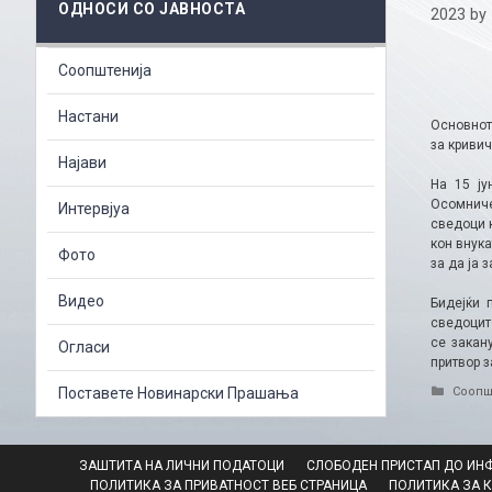
ОДНОСИ СО ЈАВНОСТА
2023
by
Соопштенија
Настани
Основнот
за кривич
Најави
На 15 ју
Осомниче
Интервјуа
сведоци к
кон внука
Фото
за да ја 
Видео
Бидејќи 
сведоците
се закан
Огласи
притвор 
Catego
Поставете Новинарски Прашања
Соопш
ЗАШТИТА НА ЛИЧНИ ПОДАТОЦИ
СЛОБОДЕН ПРИСТАП ДО ИН
ПОЛИТИКА ЗА ПРИВАТНОСТ ВЕБ СТРАНИЦА
ПОЛИТИКА ЗА 