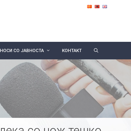
НОСИ СО ЈАВНОСТА
КОНТАКТ
дека со нож тешко