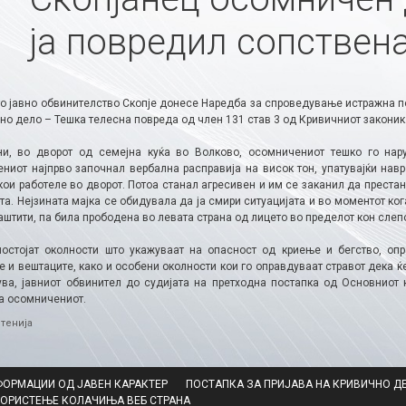
ја повредил сопствен
о јавно обвинителство Скопје донесе Наредба за спроведување истражна п
но дело – Тешка телесна повреда од член 131 став 3 од Кривичниот законик
ни, во дворот од семејна куќа во Волково, осомничениот тешко го нару
ниот најпрво започнал вербална расправија на висок тон, упатувајќи навр
ои работеле во дворот. Потоа станал агресивен и им се заканил да престанат
та. Нејзината мајка се обидувала да ја смири ситуацијата и во моментот к
заштити, па била прободена во левата страна од лицето во пределот кон сле
постојат околности што укажуваат на опасност од криење и бегство, опр
 и вештаците, како и особени околности кои го оправдуваат стравот дека ќ
ува, јавниот обвинител до судијата на претходна постапка од Основниот
за осомничениот.
ries
тенија
ФОРМАЦИИ ОД ЈАВЕН КАРАКТЕР
ПОСТАПКА ЗА ПРИЈАВА НА КРИВИЧНО Д
КОРИСТЕЊЕ КОЛАЧИЊА ВЕБ СТРАНА