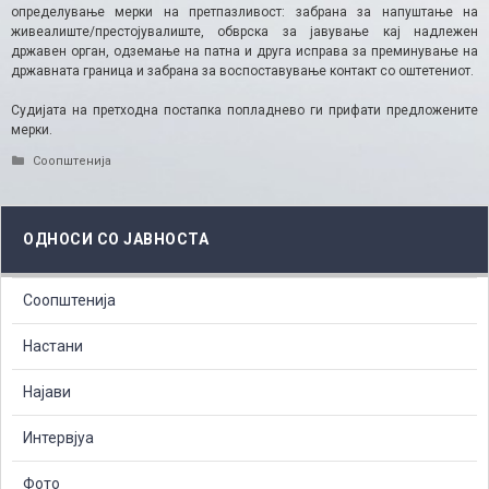
определување мерки на претпазливост: забрана за напуштање на
живеалиште/престојувалиште, обврска за јавување кај надлежен
државен орган, одземање на патна и друга исправа за преминувањe на
државната граница и забрана за воспоставување контакт со оштетениот.
Судијата на претходна постапка попладнево ги прифати предложените
мерки.
Categories
Соопштенија
ОДНОСИ СО ЈАВНОСТА
Соопштенија
Настани
Најави
Интервјуа
Фото