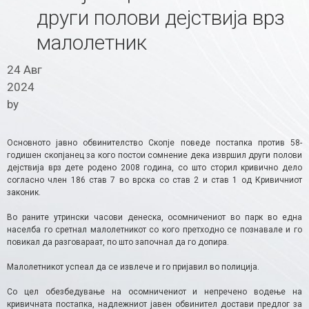
други полови дејствија врз
малолетник
24 Авг
2024
by
Основното јавно обвинителство Скопје поведе постапка против 58-
годишен скопјанец за кого постои сомнение дека извршил други полови
дејствија врз дете родено 2008 година, со што сторил кривично дело
согласно член 186 став 7 во врска со став 2 и став 1 од Кривичниот
законик.
Во раните утрински часови денеска, осомничениот во парк во една
населба го сретнал малолетникот со кого претходно се познавале и го
повикал да разговараат, по што започнал да го допира.
Малолетникот успеал да се извлече и го пријавил во полиција.
Со цел обезбедување на осомничениот и непречено водење на
кривичната постапка, надлежниот јавен обвинител достави предлог за