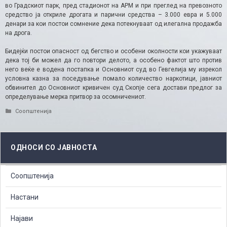
во Градскиот парк, пред стадионот на АРМ и при преглед на превозното
средство ја откриле дрогата и парични средства – 3.000 евра и 5.000
денари за кои постои сомнение дека потекнуваат од илегална продажба
на дрога.
Бидејќи постои опасност од бегство и особени околности кои укажуваат
дека тој би можел да го повтори делото, а особено фактот што против
него веќе е водена постапка и Основниот суд во Гевгелија му изрекол
условна казна за поседување помало количество наркотици, јавниот
обвинител до Основниот кривичен суд Скопје сега достави предлог за
определување мерка притвор за осомничениот.
Categories
Соопштенија
ОДНОСИ СО ЈАВНОСТА
Соопштенија
Настани
Најави