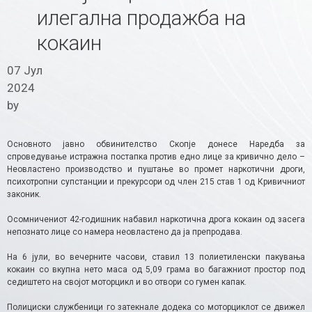
илегална продажба на
кокаин
07 Јул
2024
by
Основното јавно обвинителство Скопје донесе Наредба за
спроведување истражна постапка против едно лице за кривично дело –
Неовластено производство и пуштање во промет наркотични дроги,
психотропни супстанции и прекурсори од член 215 став 1 од Кривичниот
законик.
Осомничениот 42-годишник набавил наркотична дрога кокаин од засега
непознато лице со намера неовластено да ја препродава.
На 6 јули, во вечерните часови, ставил 13 полиетиленски пакувања
кокаин со вкупна нето маса од 5,09 грама во багажниот простор под
седиштето на својот моторцикл и во отвори со гумен капак.
Полициски службеници го затекнале додека со моторциклот се движел