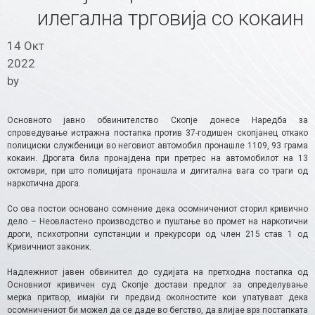
илегална трговија со кокаин
14 Окт
2022
by
Основното јавно обвинителство Скопје донесе Наредба за
спроведување истражна постапка против 37-годишен скопјанец откако
полициски службеници во неговиот автомобил пронашле 1109, 93 грама
кокаин. Дрогата била пронајдена при претрес на автомобилот на 13
октомври, при што полицијата пронашла и дигитална вага со траги од
наркотична дрога.
Со ова постои основано сомнение дека осомничениот сторил кривично
дело – Неовластено производство и пуштање во промет на наркотични
дроги, психотропни супстанции и прекурсори од член 215 став 1 од
Кривичниот законик.
Надлежниот јавен обвинител до судијата на претходна постапка од
Основниот кривичен суд Скопје достави предлог за определување
мерка притвор, имајќи ги предвид околностите кои упатуваат дека
осомничениот би можел да се даде во бегство, да влијае врз постапката