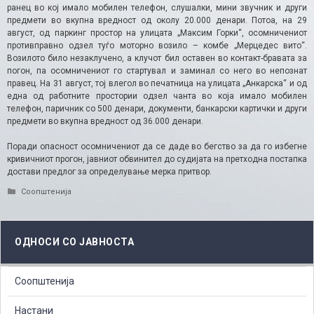
ранец во кој имало мобилен телефон, слушалки, мини звучник и други
предмети во вкупна вредност од околу 20.000 денари. Потоа, на 29
август, од паркинг простор на улицата „Максим Горки“, осомничениот
противправно одзел туѓо моторно возило – комбе „Мерцедес вито“.
Возилото било незаклучено, а клучот бил оставен во контакт-бравата за
погон, па осомничениот го стартувал и заминал со него во непознат
правец. На 31 август, тој влегол во печатница на улицата „Анкарска“ и од
една од работните простории одзел чанта во која имало мобилен
телефон, паричник со 500 денари, документи, банкарски картички и други
предмети во вкупна вредност од 36.000 денари.
Поради опасност осомничениот да се даде во бегство за да го избегне
кривичниот прогон, јавниот обвинител до судијата на претходна постапка
достави предлог за определување мерка притвор.
Categories
Соопштенија
ОДНОСИ СО ЈАВНОСТА
Соопштенија
Настани