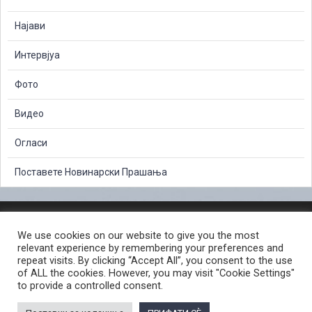
Најави
Интервјуа
Фото
Видео
Огласи
Поставете Новинарски Прашања
ЗАШТИТА НА ЛИЧНИ ПОДАТОЦИ
We use cookies on our website to give you the most
СЛОБОДЕН ПРИСТАП ДО ИНФОРМАЦИИ ОД ЈАВЕН КАРАКТЕР
relevant experience by remembering your preferences and
ПОСТАПКА ЗА ПРИЈАВА НА КРИВИЧНО ДЕЛО
КОРИСНИ ЛИНКОВИ
repeat visits. By clicking “Accept All”, you consent to the use
of ALL the cookies. However, you may visit "Cookie Settings"
ПОЛИТИКА ЗА ПРИВАТНОСТ ВЕБ СТРАНИЦА
to provide a controlled consent.
ПОЛИТИКА ЗА КОРИСТЕЊЕ КОЛАЧИЊА ВЕБ СТРАНА