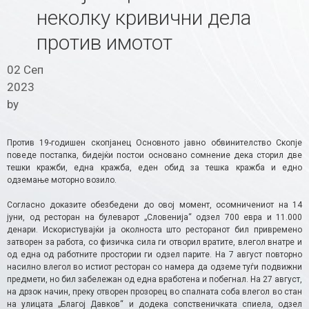
неколку кривични дела
против имотот
02 Сеп
2023
by
Против 19-годишен скопјанец Основното јавно обвинителство Скопје
поведе постапка, бидејќи постои основано сомнение дека сторил две
тешки кражби, една кражба, еден обид за тешка кражба и едно
одземање моторно возило.
Согласно доказите обезбедени до овој момент, осомничениот на 14
јуни, од ресторан на булеварот „Словенија“ одзел 700 евра и 11.000
денари. Искористувајќи ја околноста што ресторанот бил привремено
затворен за работа, со физичка сила ги отворил вратите, влегол внатре и
од една од работните простории ги одзел парите. На 7 август повторно
насилно влегол во истиот ресторан со намера да одземе туѓи подвижни
предмети, но бил забележан од една вработена и побегнал. На 27 август,
на дрзок начин, преку отворен прозорец во спалната соба влегол во стан
на улицата „Благој Давков“ и додека сопственичката спиела, одзел