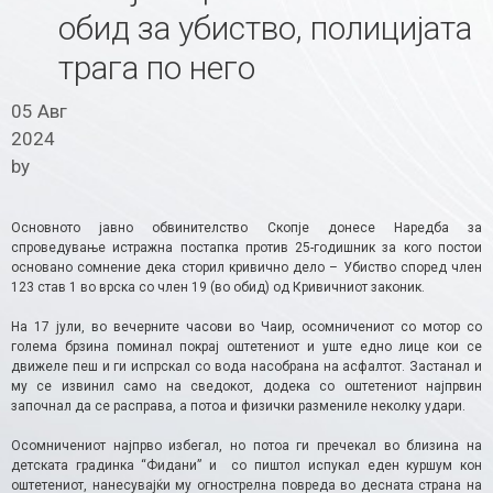
обид за убиство, полицијата
трага по него
05 Авг
2024
by
Основното јавно обвинителство Скопје донесе Наредба за
спроведување истражна постапка против 25-годишник за кого постои
основано сомнение дека сторил кривично дело – Убиство според член
123 став 1 во врска со член 19 (во обид) од Кривичниот законик.
На 17 јули, во вечерните часови во Чаир, осомничениот со мотор со
голема брзина поминал покрај оштетениот и уште едно лице кои се
движеле пеш и ги испрскал со вода насобрана на асфалтот. Застанал и
му се извинил само на сведокот, додека со оштетениот најпрвин
започнал да се расправа, а потоа и физички размениле неколку удари.
Осомничениот најпрво избегал, но потоа ги пречекал во близина на
детската градинка “Фидани” и со пиштол испукал еден куршум кон
оштетениот, нанесувајќи му огнострелна повреда во десната страна на