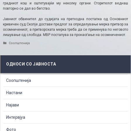
градниот кош и оштетувајќи му неколку органи. Сторителот веднаш
повторно се дал во бегство.
Јавниот обвинител до судијата на претходна постапка од Основниот
кривичен суд Скопје достави предлог за определување мерка притвор за
осомничениот, а притворската мерка треба да се применува по неговото
лишување од слобода. МВР постапува за пронаоѓање на осомничениот.
Categories
Соопштенија
ОДНОСИ СО ЈАВНОСТА
Соопштенија
Настани
Најави
Интервјуа
Фото