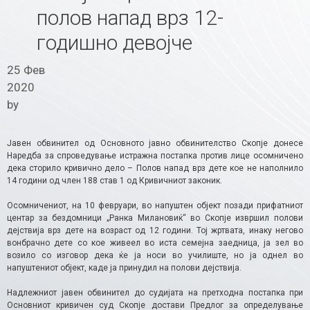
полов напад врз 12-
годишно девојче
25 Фев
2020
by
Јавен обвинител од Основното јавно обвинителство Скопје донесе
Наредба за спроведување истражна постапка против лице осомничено
дека сторило кривично дело – Полов напад врз дете кое не наполнило
14 години од член 188 став 1 од Кривичниот законик.
Осомничениот, на 10 февруари, во напуштен објект позади прифатниот
центар за бездомници „Ранка Милановиќ“ во Скопје извршил полови
дејствија врз дете на возраст од 12 години. Тој жртвата, инаку негово
вонбрачно дете со кое живеел во иста семејна заедница, ја зел во
возило со изговор дека ќе ја носи во училиште, но ја однел во
напуштениот објект, каде ја принудил на полови дејствија.
Надлежниот јавен обвинител до судијата на претходна постапка при
Основниот кривичен суд Скопје достави Предлог за определување