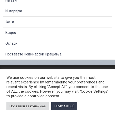
Најави
Интервјуа
Фото
Видео
Огласи
Поставете Новинарски Прашања
ЗАШТИТА НА ЛИЧНИ ПОДАТОЦИ
We use cookies on our website to give you the most
СЛОБОДЕН ПРИСТАП ДО ИНФОРМАЦИИ ОД ЈАВЕН КАРАКТЕР
relevant experience by remembering your preferences and
ПОСТАПКА ЗА ПРИЈАВА НА КРИВИЧНО ДЕЛО
КОРИСНИ ЛИНКОВИ
repeat visits. By clicking “Accept All”, you consent to the use
of ALL the cookies. However, you may visit "Cookie Settings"
ПОЛИТИКА ЗА ПРИВАТНОСТ ВЕБ СТРАНИЦА
to provide a controlled consent.
ПОЛИТИКА ЗА КОРИСТЕЊЕ КОЛАЧИЊА ВЕБ СТРАНА
Поставки за колачиња
ПРИФАТИ СÈ
© 2026 ЈАВНО ОБВИНИТЕЛСТВО НА РЕПУБЛИКА СЕВЕРНА МАКЕДОНИЈА •
Developed by Unet • Supported by the OSCE Mission to Skopje