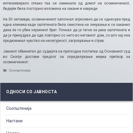
интензивирало откако таа си заминала од домот на осомничениот,
бидејќи била постојано изложена на закани и навреди.
На 30 октомври, осомничениот започнал агресивно да се однесува пред
една клиника каде оштетената била сместена на лекување и се заканил
дека ќе го убие нејзиниот брат. Почнал да ја тегне за рака оштетената и
да ја принудува да оди повторно со него во неговиот дом, со што кај неа
предизвикал чувство на несигурност, загрозување и страв.
Јавниот обвинител до судијата на претходна постапка од Основниот суд
во Скопје достави предлог за определување мерка притвор за
осомничениот.
Categories
Соопштенија
ОДНОСИ СО ЈАВНОСТА
Соопштенија
Настани