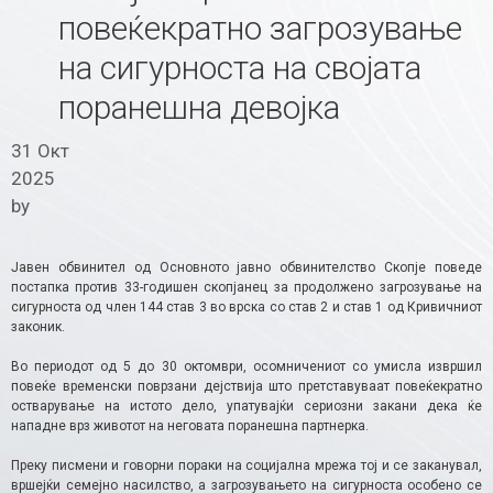
повеќекратно загрозување
на сигурноста на својата
поранешна девојка
31 Окт
2025
by
Јавен обвинител од Основното јавно обвинителство Скопје поведе
постапка против 33-годишен скопјанец за продолжено загрозување на
сигурноста од член 144 став 3 во врска со став 2 и став 1 од Кривичниот
законик.
Во периодот од 5 до 30 октомври, осомничениот со умисла извршил
повеќе временски поврзани дејствија што претставуваат повеќекратно
остварување на истото дело, упатувајќи сериозни закани дека ќе
нападне врз животот на неговата поранешна партнерка.
Преку писмени и говорни пораки на социјална мрежа тој и се заканувал,
вршејќи семејно насилство, а загрозувањето на сигурноста особено се