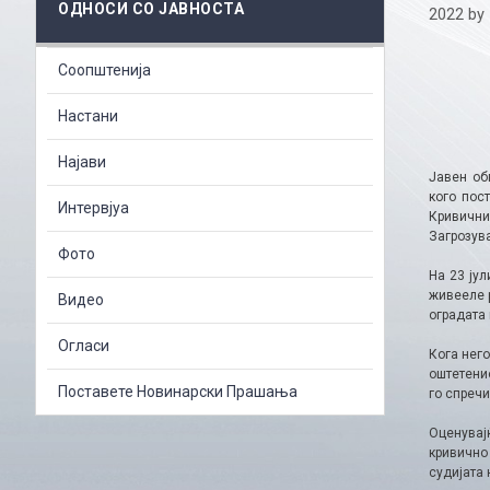
ОДНОСИ СО ЈАВНОСТА
2022
by
Соопштенија
Настани
Најави
Јавен об
кого пос
Интервјуа
Кривични
Загрозува
Фото
На 23 ју
живееле 
Видео
оградата 
Огласи
Кога него
оштетенио
Поставете Новинарски Прашања
го спречи
Оценувај
кривично
судијата