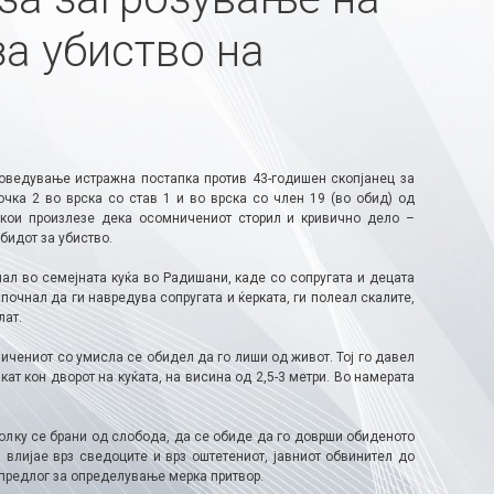
за убиство на
оведување истражна постапка против 43-годишен скопјанец за
чка 2 во врска со став 1 и во врска со член 19 (во обид) од
 кои произлезе дека осомничениот сторил и кривично дело –
бидот за убиство.
нал во семејната куќа во Радишани, каде со сопругата и децата
очнал да ги навредува сопругата и ќерката, ги полеал скалите,
лат.
ичениот со умисла се обидел да го лиши од живот. Тој го давел
кат кон дворот на куќата, на висина од 2,5-3 метри. Во намерата
олку се брани од слобода, да се обиде да го доврши обиденото
 влијае врз сведоците и врз оштетениот, јавниот обвинител до
 предлог за определување мерка притвор.