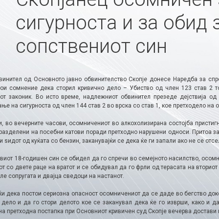
сигурноста и за обид 
сопствениот син
винител од Основното јавно обвинителство Скопје донесе Наредба за спр
тои сомнение дека сторил кривично дело – Убиство од член 123 став 2 то
от законик. Во исто време, надлежниот обвинител презеде дејствија од
ње на сигурноста од член 144 став 2 во врска со став 1, кое претходело на о
ли, во вечерните часови, осомничениот во алкохолизирана состојба пристиг
разделени на посебни катови поради претходно нарушени односи. Притоа зап
и ѕидот од куќата со бензин, заканувајќи се дека ќе ги запали ако не се отсе
виот 18-годишен син се обидел да го спречи во семејното насилство, осомн
т со двете раце на вратот и се обидувал да го фрли од терасата на вториот 
ле сопругата и двајца сведоци на настанот.
ќи дека постои сериозна опасност осомничениот да се даде во бегство док
 дело и да го стори делото кое се заканувал дека ќе го изврши, како и да
 на претходна постапка при Основниот кривичен суд Скопје вечерва достави