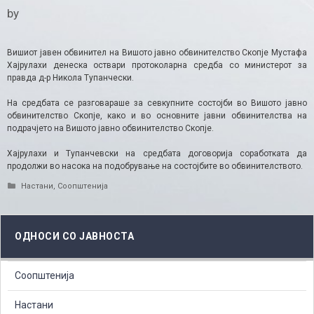
by
Вишиот јавен обвинител на Вишото јавно обвинителство Скопје Мустафа
Хајрулахи денеска оствари протоколарна средба со министерот за
правда д-р Никола Тупанчески.
На средбата се разговараше за севкупните состојби во Вишото јавно
обвинителство Скопје, како и во основните јавни обвинителства на
подрачјето на Вишото јавно обвинителство Скопје.
Хајрулахи и Тупанчевски на средбата договорија соработката да
продолжи во насока на подобрување на состојбите во обвинителството.​
Categories
Настани
,
Соопштенија
ОДНОСИ СО ЈАВНОСТА
Соопштенија
Настани