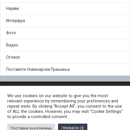
Најави
Интервјуа
Фото
Видео
Огласи
Поставете Новинарски Прашања
ЗАШТИТА НА ЛИЧНИ ПОДАТОЦИ
We use cookies on our website to give you the most
СЛОБОДЕН ПРИСТАП ДО ИНФОРМАЦИИ ОД ЈАВЕН КАРАКТЕР
relevant experience by remembering your preferences and
ПОСТАПКА ЗА ПРИЈАВА НА КРИВИЧНО ДЕЛО
КОРИСНИ ЛИНКОВИ
repeat visits. By clicking “Accept All”, you consent to the use
of ALL the cookies. However, you may visit "Cookie Settings"
ПОЛИТИКА ЗА ПРИВАТНОСТ ВЕБ СТРАНИЦА
to provide a controlled consent.
ПОЛИТИКА ЗА КОРИСТЕЊЕ КОЛАЧИЊА ВЕБ СТРАНА
Поставки за колачиња
ПРИФАТИ СÈ