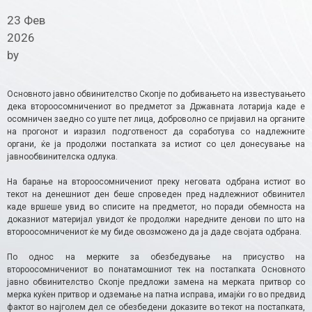
23 Фев
2026
by
Основното јавно обвинителство Скопје по добивањето на известувањето
дека второосомничениот во предметот за Државната лотарија каде е
осомничен заедно со уште пет лица, доброволно се пријавил на органите
на прогонот и изразил подготвеност да соработува со надлежните
органи, ќе ја продолжи постапката за истиот со цел донесување на
јавнообвинителска одлука.
На барање на второосомничениот преку неговата одбрана истиот во
текот на денешниот ден беше спроведен пред надлежниот обвинител
каде вршеше увид во списите на предметот, но поради обемноста на
доказниот материјал увидот ќе продолжи наредните денови по што на
второосомничениот ќе му биде овозможено да ја даде својата одбрана.
По однос на мерките за обезбедување на присуство на
второосомничениот во понатамошниот тек на постапката Основното
јавно обвинителство Скопје предложи замена на мерката притвор со
мерка куќен притвор и одземање на патна исправа, имајќи го во предвид
фактот во најголем дел се обезбедени доказите во текот на постапката,