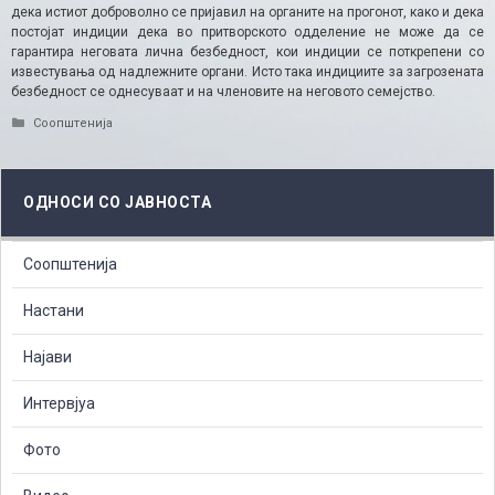
дека истиот доброволно се пријавил на органите на прогонот, како и дека
постојат индиции дека во притворското одделение не може да се
гарантира неговата лична безбедност, кои индиции се поткрепени со
известувања од надлежните органи. Исто така индициите за загрозената
безбедност се однесуваат и на членовите на неговото семејство.
Categories
Соопштенија
ОДНОСИ СО ЈАВНОСТА
Соопштенија
Настани
Најави
Интервјуа
Фото