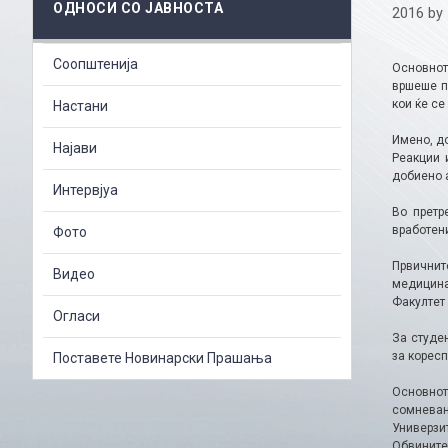
ОДНОСИ СО ЈАВНОСТА
2016
by
Соопштенија
Основнот
вршеше п
кои ќе се
Настани
Имено, до
Најави
Реакции 
добиено а
Интервјуа
Во претр
вработени
Фото
Првичнит
Видео
медицина
Факултет 
Огласи
За студе
за коресп
Поставете Новинарски Прашања
Основнот
сомневањ
Универзи
Обвинител