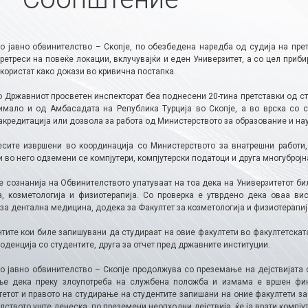
о јавно обвинителство – Скопје, по обезбедена наредба од судија на пр
ретреси на повеќе локации, вклучувајќи и еден Универзитет, а со цел приб
 користат како докази во кривична постапка.
 Државниот просветен инспекторат беа поднесени 20-тина претставки од сту
имало и од Амбасадата на Република Турција во Скопје, а во врска со 
кредитација или дозвола за работа од Министерството за образование и нау
есите извршени во координација со Министерството за внатрешни работи,
 во него одземени се компјутери, компјутерски податоци и друга многуброј
е сознанија на Обвинителството упатуваат на тоа дека на Универзитетот би
, козметологија и физиотерапија. Со проверка е утврдено дека оваа ви
за дентална медицина, додека за Факултет за козметологија и физиотерапија
нтите кои биле запишувани да студираат на овие факултети во факултетскат
оденција со студентите, друга за отчет пред државните институции.
о јавно обвинителство – Скопје продолжува со преземање на дејствијата с
е дека преку злоупотреба на службена положба и измама е вршен фин
тетот и правото на студирање на студентите запишани на оние факултети за
ството уште денеска, по преземени неопходни дејствија, ќе ја врати компју