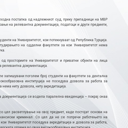
етходна постапка од надлежниот суд, преку припадници на МВР
ирање на релевантна документација, податоци и други предмети,
денти на Универзитетот, кои потекнуваат од Република Турција.
студирањето на одделни факултети за кои Универзитетот нема
ка.
 од просториите на Универзитетот и приватни објекти на лица
на релевантна документација.
ле запишувани поголем број студенти на факултети за дентална
сокообразовна институција не поседува дозвола за работа за
 нема ниту дозвола, ниту акредитација.
а документација се водела паралелна евиденција – покрај онаа
о цел расветлување на овој предмет, каде постојат основи на
ансиски криминал. Со цел да не се попречи работењето на
 кои Универзитетот поседува акредитација и дозвола за работа,
терската опрема во оваа високообразовна институција.