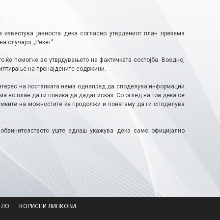
а известува јавноста дека согласно утврдениот план презема
а случајот „Рекет“.
о ќе помогне во утврдувањето на фактичката состојба. Воедно,
риптирање на пронајдените содржини.
интерес на постапката нема однапред да споделува информации
има во план да ги повика да дадат исказ. Со оглед на тоа дека се
рамките на можностите ќе продолжи и понатаму да ги споделува
 обвинителството уште еднаш укажува дека само официјално
ЕЛО
КОРИСНИ ЛИНКОВИ