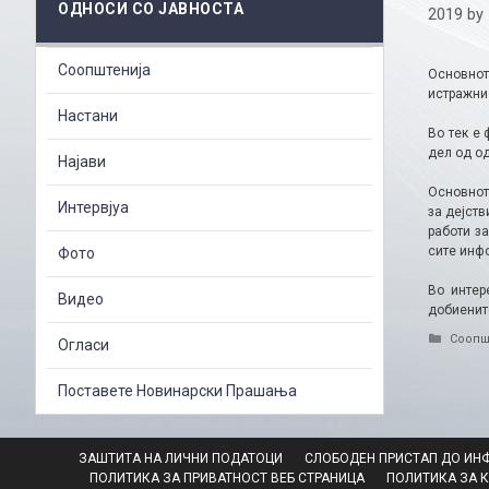
ОДНОСИ СО ЈАВНОСТА
2019
by
Соопштенија
Основнот
истражни 
Настани
Во тек е
дел од од
Најави
Основнот
Интервјуа
за дејств
работи з
сите инф
Фото
Во интер
Видео
добиенит
Catego
Соопш
Огласи
Поставете Новинарски Прашања
ЗАШТИТА НА ЛИЧНИ ПОДАТОЦИ
СЛОБОДЕН ПРИСТАП ДО ИН
ПОЛИТИКА ЗА ПРИВАТНОСТ ВЕБ СТРАНИЦА
ПОЛИТИКА ЗА 