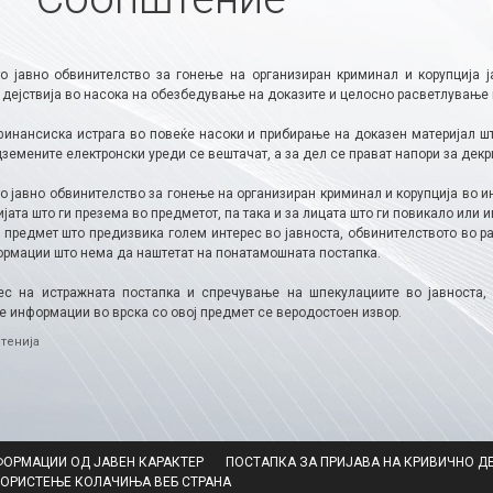
о јавно обвинителство за гонење на организиран криминал и корупција ј
дејствија во насока на обезбедување на доказите и целосно расветлување н
 финансиска истрага во повеќе насоки и прибирање на доказен материјал шт
земените електронски уреди се вештачат, а за дел се прават напори за дек
о јавно обвинителство за гонење на организиран криминал и корупција во 
ијата што ги презема во предметот, па така и за лицата што ги повикало или 
а предмет што предизвика голем интерес во јавноста, обвинителството во 
ормации што нема да наштетат на понатамошната постапка.
ес на истражната постапка и спречување на шпекулациите во јавноста,
е информации во врска со овој предмет се веродостоен извор.
ries
тенија
ФОРМАЦИИ ОД ЈАВЕН КАРАКТЕР
ПОСТАПКА ЗА ПРИЈАВА НА КРИВИЧНО Д
КОРИСТЕЊЕ КОЛАЧИЊА ВЕБ СТРАНА