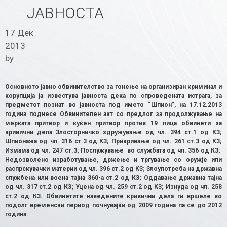
ЈАВНОСТА
17 Дек
2013
by
Основното јавно обвинителство за гонење на организиран криминал и
корупција ја известува јавноста дека по спроведената истрага, за
предметот познат во јавноста под името “Шпион”, на 17.12.2013
година поднесе Обвинителен акт со предлог за продолжување на
мерката притвор и куќен притвор против 19 лица обвинети за
кривични дела Злосторничко здружување од чл. 394 ст.1 од КЗ;
Шпионажа од чл. 316 ст.3 од КЗ; Прикривање од чл. 261 ст.3 од КЗ;
Измама од чл. 247 ст.3; Послужување во службата од чл. 356 од КЗ;
Недозволено изработување, држење и тргување со оружје или
распрскувачки материи од чл. 396 ст.2 од КЗ; Злоупотреба на државна
службена или воена тајна 360-а ст.2 од КЗ; Оддавање државна тајна
од чл. 317 ст.2 од КЗ; Уцена од чл. 259 ст.2 од КЗ; Изнуда од чл. 258
ст.2 од КЗ. Обвинетите наведените кривични дела ги вршеле во
подолг временски период почнувајќи од 2009 година па се до 2012
година.