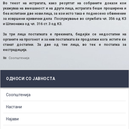
Во текот на истрагата, како резултат на собраните докази кои
укажуваа на вмешаност и на други лица, истрагата беше проширена и
беа испитани две нови лица, за кои исто така е поднесено обвинение
за извршени кривични дела Послужување во службата чл. 356 од КЗ
и Шпионажа од чл. 316 ст.3 од КЗ.
За три лица постапката е прекината, бидејќи се недостапни на
органите на прогонот и за нив постапката ќе продолжи кога истите ќе
станат достапни. За две од тие лица, во тек е постапка за
екстрадиција.
Categories
Соопштенија
ОДНОСИ СО ЈАВНОСТА
Соопштенија
Настани
Најави