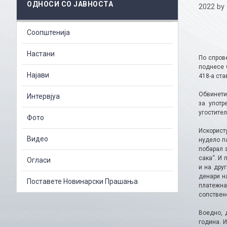
ОДНОСИ СО ЈАВНОСТА
2022
by
Соопштенија
Настани
По спров
поднесе 
Најави
418-а ста
Обвинетио
Интервјуа
за употр
угостител
Фото
Искорист
Видео
нудело па
побарал з
сака“. И 
Огласи
и на дру
денари н
Поставете Новинарски Прашања
платежнат
сопствено
Воедно, 
година. 