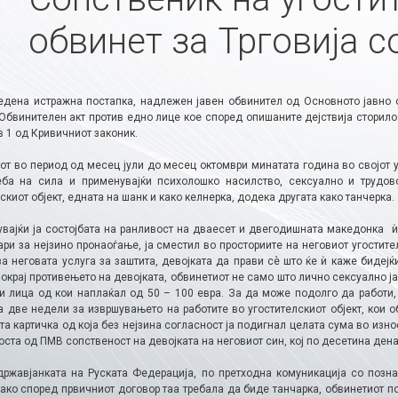
обвинет за Трговија с
едена истражна постапка, надлежен јавен обвинител од Основното јавно 
Обвинителен акт против едно лице кое според опишаните дејствија сторило 
в 1 од Кривичниот законик.
т во период од месец јули до месец октомври минатата година во својот уг
еба на сила и применувајќи психолошко насилство, сексуално и трудов
скиот објект, едната на шанк и како келнерка, додека другата како танчерка.
увајќи ја состојбата на ранливост на дваесет и двегодишната македонка
ри за нејзино пронаоѓање, ја сместил во просториите на неговиот угостите
а неговата услуга за заштита, девојката да прави сѐ што ќе ѝ каже бидејќ
покрај противењето на девојката, обвинетиот не само што лично сексуално ја
ги лица од кои наплаќал од 50 – 100 евра. За да може подолго да работи,
а две недели за извршувањето на работите во угостителскиот објект, кои о
а картичка од која без нејзина согласност ја подигнал целата сума во износ
ста од ПМВ сопственост на девојката на неговиот син, кој по десетина дена 
државјанката на Руската Федерација, по претходна комуникација со познан
Иако според првичниот договор таа требала да биде танчарка, обвинетиот п