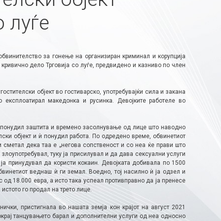
о луѓе
обвинителство за гонење на организиран криминал и корупција
кривично дело Трговија со луѓе, предвидено и казниво по член
остителски објект во гостиварско, употребувајќи сила и закана
о експлоатирал македонка и русинка. Девојките работеле во
 ѝпонудил заштита и времено засолнување од лице што наводно
лски објект и ѝ понудил работа. По одредено време, обвинетиот
и сметал дека таа е „негова сопственост и со неа ќе прави што
 злоупотребувал, туку ја присилувал и да дава сексуални услуги
 ја принудувал да користи кокаин. Девојката добивала по 1500
бвинетиот веднаш ѝ ги земал. Воедно, тој насилно ѝ ја одзел и
 од 18.000 евра, а исто така успеал противправно да ја пренесе
истото го продал на трето лице.
ички, пристигнала во нашата земја кон крајот на август 2021
окрај танцувањето барал и дополнителни услуги од неа односно