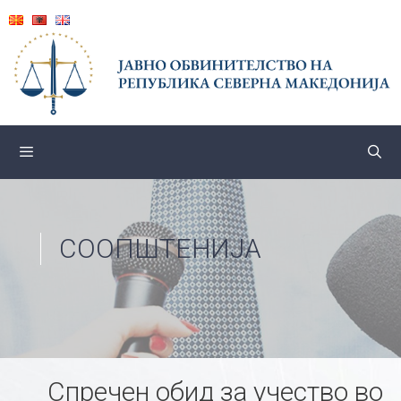
Skip
to
content
СООПШТЕНИЈА
Спречен обид за учество во