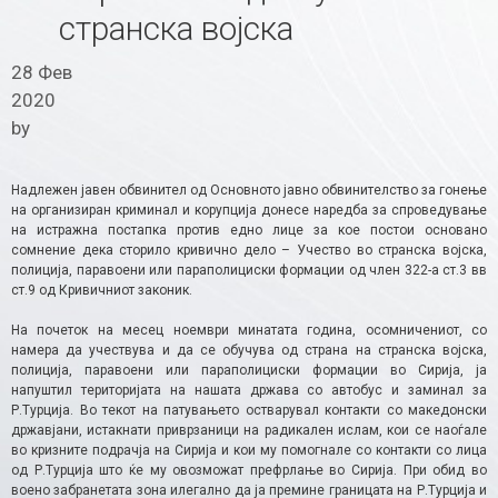
странска војска
28 Фев
2020
by
Надлежен јавен обвинител од Основното јавно обвинителство за гонење
на организиран криминал и корупција донесе наредба за спроведување
на истражна постапка против едно лице за кое постои основано
сомнение дека сторило кривично дело – Учество во странска војска,
полиција, паравоени или параполициски формации од член 322-а ст.3 вв
ст.9 од Кривичниот законик.
На почеток на месец ноември минатата година, осомничениот, со
намера да учествува и да се обучува од страна на странска војска,
полиција, паравоени или параполициски формации во Сирија, ја
напуштил територијата на нашата држава со автобус и заминал за
Р.Турција. Во текот на патувањето остварувал контакти со македонски
државјани, истакнати приврзаници на радикален ислам, кои се наоѓале
во кризните подрачја на Сирија и кои му помогнале со контакти со лица
од Р.Турција што ќе му овозможат префрлање во Сирија. При обид во
воено забранетата зона илегално да ја премине границата на Р.Турција и