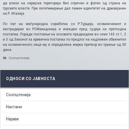
да влезе на сиријска територија бил спречен и фатен од страна на
турските власти. При легитимирање дал лажен идентитет на државјанин
на Р. Италија.
По пат на меѓународна соработка со Р.Турција, осомничениот е
екстрадиран во РСМакедонија и изведен пред судија на претходна
постапка. Поради постоење на основите предвидени во член 165 ст.1, 2
и 3 од Законот за кривична постапка по предлог на надлежен обвинител
на осомниченото лице му е определена мерка притвор во траење од 30
дена.
Categories
Соопштенија
ОДНОСИ СО ЈАВНОСТА
Соопштенија
Настани
Најави