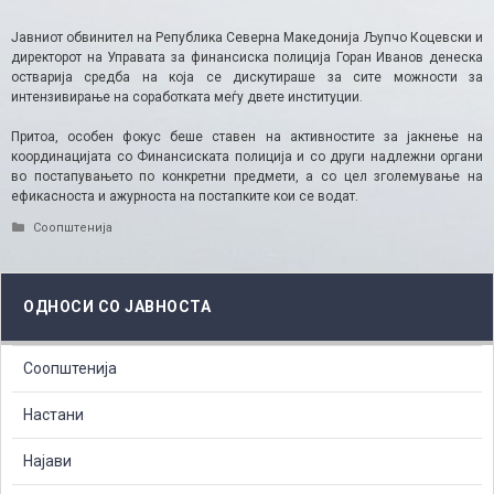
Јавниот обвинител на Република Северна Македонија Љупчо Коцевски и
директорот на Управата за финансиска полиција Горан Иванов денеска
остварија средба на која се дискутираше за сите можности за
интензивирање на соработката меѓу двете институции.
Притоа, особен фокус беше ставен на активностите за јакнење на
координацијата со Финансиската полиција и со други надлежни органи
во постапувањето по конкретни предмети, а со цел зголемување на
ефикасноста и ажурноста на постапките кои се водат.
Categories
Соопштенија
ОДНОСИ СО ЈАВНОСТА
Соопштенија
Настани
Најави