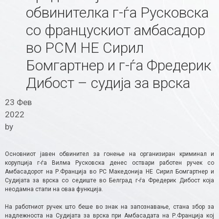
обвинителка г-ѓа Русковска
со францускиот амбасадор
во РСМ НЕ Сирил
Бoмгартнер и г-ѓа Фредерик
Дибост – судија за врска
23 Фев
2022
by
Основниот јавен обвинител за гонење на организиран криминал и
корупција г-ѓа Вилма Русковска денес оствари работен ручек со
Амбасадорот на Р.Франција во РС Македонија НЕ Сирил Бoмгартнер и
Судијата за врска со седиште во Белград г-ѓа Фредерик Дибост која
неодамна стапи на оваа функција.
На работниот ручек што беше во знак на запознавање, стана збор за
надлежноста на Судијата за врска при Амбасадата на Р.Франција кој