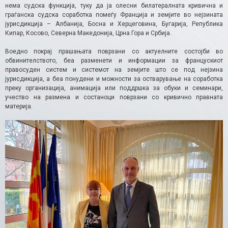
нема судска функција, туку да ја олесни билатералната кривична и
граѓанска судска соработка помеѓу Франција и земјите во нејзината
јурисдикција – Албанија, Босна и Херцеговина, Бугарија, Република
Кипар, Косово, Северна Македонија, Црна Гора и Србија.
Воедно покрај прашањата поврзани со актуелните состојби во
обвинителството, беа разменети и информации за францускиот
правосуден систем и системот на земјите што се под нејзина
јурисдикција, а беа понудени и можности за остварување на соработка
преку организација, анимација или поддршка за обуки и семинари,
учество на размена и состаноци поврзани со кривично правната
материја.