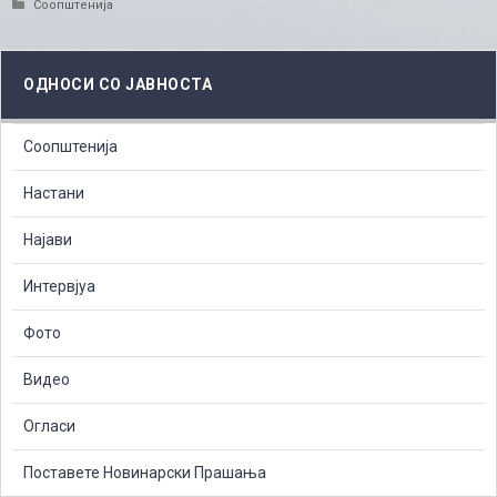
Categories
Соопштенија
ОДНОСИ СО ЈАВНОСТА
Соопштенија
Настани
Најави
Интервјуа
Фото
Видео
Огласи
Поставете Новинарски Прашања