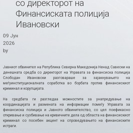
со директорот на
Финансиската полиција
Ивановски
09 Јун
2026
by
Јавниот обвинител на Република Северна Македонија Ненад Савески на
денешната средба со директорот на Управата за финансиска полиција
Слободан Ивановски разговараше за зајакнувањето на
меѓуинституционалната соработка во борбата против финансискиот
криминал и корупцијата.
На средбата ги разгледаа можностите за унапредување на
координацијата и размената на информации помеѓу Управата за
финансиска полиција и Јавното обвинителство, со цел поефикасно
откривање и сузбивање на кривичните дела од областа на финансискиот
криминал со посебен акцент на спроведувањето на финансиските
истраги.