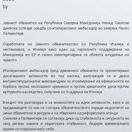
by
Јавниот обвинител на Република Северна Македонија Ненад Савески
денеска оствари средба со италијанскиот амбасадор во земјава Паоло
Палминтери.
Соработката на Јавното обвинителство со Република Италија е
екстензивна, а Италија како еден од најсилните поддржувачи на
Македонија во ЕУ е силно заинтересирана за областа владеење на
правото.
Италијанскиот амбасадор пред државниот обвинител ги презентираше
досегашните активности во таа насока, вклучувајќи ги и двата
меѓуинституционални меморандуми за зголемување на ефикасноста на
борбата против еколошкиот криминал и против кривичните дела против
културното наследство, склучени со поддршка на Италија.
Воедно тие разговараа и за можностите за идни активности, како и за
предизвиците со кои се соочува обвинителството поради недостигот на
јавни обвинители и ресурси и за обврските од реформската агенда.
Савески и Палминтери се согласија дека од стабилноста и сигурноста на
овој регион зависи и европската стабилност, бидејќи криминалните
мрежи се поврзани меѓу себе.