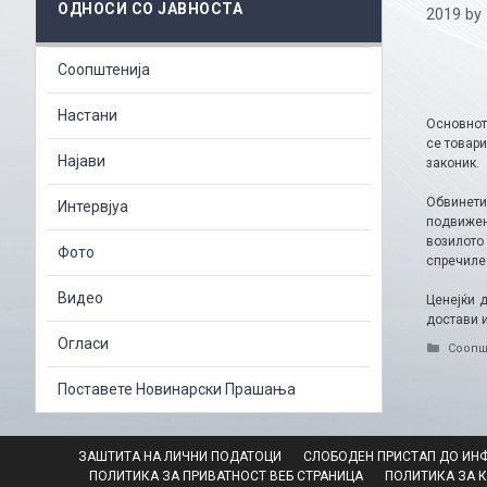
ОДНОСИ СО ЈАВНОСТА
2019
by
Соопштенија
Настани
Основнот
се товари
Најави
законик.
Обвинетио
Интервјуа
подвижен
возилото
Фото
спречиле
Видео
Ценејќи 
достави 
Огласи
Catego
Соопш
Поставете Новинарски Прашања
ЗАШТИТА НА ЛИЧНИ ПОДАТОЦИ
СЛОБОДЕН ПРИСТАП ДО ИН
ПОЛИТИКА ЗА ПРИВАТНОСТ ВЕБ СТРАНИЦА
ПОЛИТИКА ЗА 