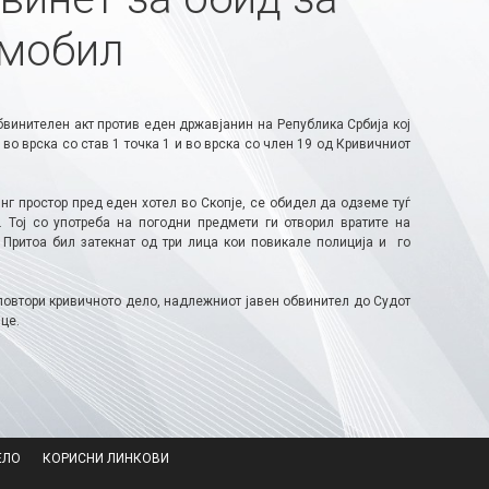
омобил
винителен акт против еден државјанин на Република Србија кој
во врска со став 1 точка 1 и во врска со член 19 од Кривичниот
инг простор пред еден хотел во Скопје, се обидел да одземе туѓ
Тој со употреба на погодни предмети ги отворил вратите на
 Притоа бил затекнат од три лица кои повикале полиција и го
 повтори кривичното дело, надлежниот јавен обвинител до Судот
це.
ЕЛО
КОРИСНИ ЛИНКОВИ