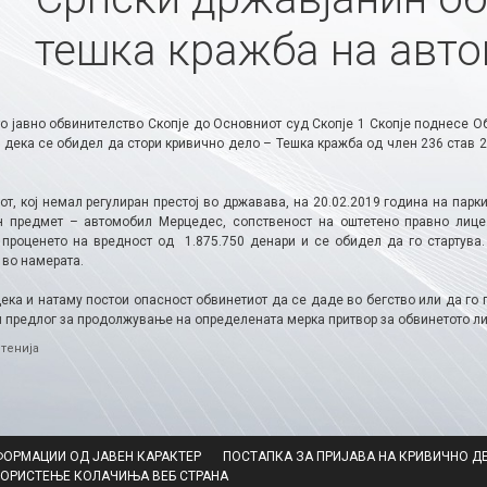
тешка кражба на авт
о јавно обвинителство Скопје до Основниот суд Скопје 1 Скопје поднесе Об
 дека се обидел да стори кривично дело – Тешка кражба од член 236 став 2 
т, кој немал регулиран престој во државава, на 20.02.2019 година на парк
 предмет – автомобил Мерцедес, сопственост на оштетено правно лице. 
 проценето на вредност од 1.875.750 денари и се обидел да го стартува.
 во намерата.
дека и натаму постои опасност обвинетиот да се даде во бегство или да го
и предлог за продолжување на определената мерка притвор за обвинетото ли
ries
тенија
ФОРМАЦИИ ОД ЈАВЕН КАРАКТЕР
ПОСТАПКА ЗА ПРИЈАВА НА КРИВИЧНО Д
КОРИСТЕЊЕ КОЛАЧИЊА ВЕБ СТРАНА