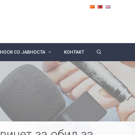
НОСИ СО ЈАВНОСТА
КОНТАКТ
винет за обид за