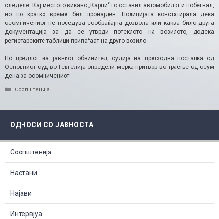
следеле. Кај местото викано „Карпи“ го оставил автомобилот и побегнал,
но по кратко време бил пронајден. Полицијата констатирала дека
осомничениот не поседува сообраќајна дозвола или каква било друга
документација за да се утврди потеклото на возилото, додека
регистарските таблици припаѓаат на друго возило.
По предлог на јавниот обвинител, судија на претходна постапка од
Основниот суд во Гевгелија определи мерка притвор во траење од осум
дена за осомничениот.
Categories
Соопштенија
ОДНОСИ СО ЈАВНОСТА
Соопштенија
Настани
Најави
Интервјуа