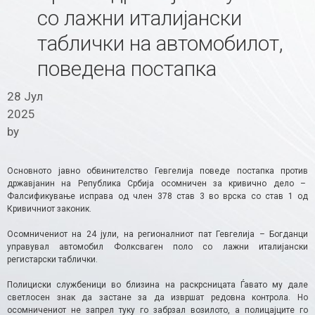
со лажни италијански
таблички на автомобилот,
поведена постапка
28 Јул
2025
by
Основното јавно обвинителство Гевгелија поведе постапка против
државјанин на Република Србија осомничен за кривично дело –
Фалсификување исправа од член 378 став 3 во врска со став 1 од
Кривичниот законик.
Осомничениот на 24 јули, на регионалниот пат Гевгелија – Богданци
управувал автомобил Фолксваген поло со лажни италијански
регистарски таблички.
Полициски службеници во близина на раскрсницата Ѓавато му дале
светлосен знак да застане за да извршат редовна контрола. Но
осомничениот не запрел туку го забрзал возилото, а полицајците го