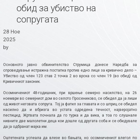
обид за убиство на
сопругата
28 Ное
2025
by
Основното јавно обвинителство Струмица донесе Наредба за
спроведување истражна постапка против едно лице за кривично дело –
Убиство од член 123 став 2 точка 2 во врска со член 19 (во обид) од
Кривичниот законик.
Осомничениот 48-годишник, при вршење семејно насилство, на 26
ноември во семејниот дом во селото Просениково, се обидел да ја лиши
од живот неговата сопруга. Тој ја фатил за главата и со шприц се обидел
насилно да и вбризга во устата одредена течност, најверојатно
пестицид. Жртвата почнала да го турка и да вика, а тоа го слушнале
нивните две малолетни деца кои дошле од другата соба и се обидувале
да ја одбранат мајка им.
Оштетената успеала да влезе во бањата, но осомничениот влегол по