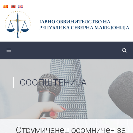
Skip
to
content
СООПШТЕНИЈА
Струмичанец осомничен за