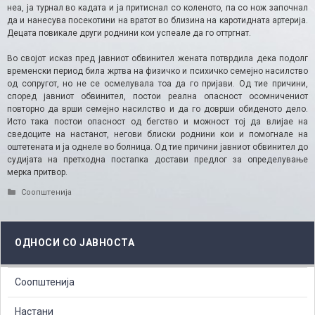
неа, ја турнал во кадата и ја притиснал со коленото, па со нож започнал
да и нанесува посекотини на вратот во близина на каротидната артерија.
Децата повикале други роднини кои успеале да го оттргнат.
Во својот исказ пред јавниот обвинител жената потврдила дека подолг
временски период била жртва на физичко и психичко семејно насилство
од сопругот, но не се осмелувала тоа да го пријави. Од тие причини,
според јавниот обвинител, постои реална опасност осомничениот
повторно да врши семејно насилство и да го доврши обиденото дело.
Исто така постои опасност од бегство и можност тој да влијае на
сведоците на настанот, негови блиски роднини кои и помогнале на
оштетената и ја однеле во болница. Од тие причини јавниот обвинител до
судијата на претходна постапка достави предлог за определување
мерка притвор.
Categories
Соопштенија
ОДНОСИ СО ЈАВНОСТА
Соопштенија
Настани