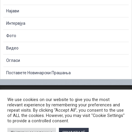
Најави
Интервјуа
Фото
Видео
Огласи
Поставете Новинарски Прашања
ЗАШТИТА НА ЛИЧНИ ПОДАТОЦИ
We use cookies on our website to give you the most
СЛОБОДЕН ПРИСТАП ДО ИНФОРМАЦИИ ОД ЈАВЕН КАРАКТЕР
relevant experience by remembering your preferences and
ПОСТАПКА ЗА ПРИЈАВА НА КРИВИЧНО ДЕЛО
КОРИСНИ ЛИНКОВИ
repeat visits. By clicking “Accept All”, you consent to the use
of ALL the cookies. However, you may visit "Cookie Settings"
ПОЛИТИКА ЗА ПРИВАТНОСТ ВЕБ СТРАНИЦА
to provide a controlled consent.
ПОЛИТИКА ЗА КОРИСТЕЊЕ КОЛАЧИЊА ВЕБ СТРАНА