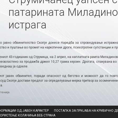
патарината Миладино
истрага
о јавно обвинителство Скопје донесе Наредба за спроведување истражна
тво и пуштање во промет на наркотични дроги, психотропни супстанции и пр
ниот 43-годишник од Струмица, на 2 април, на наплатната рампа Миладиновц
 неовластено за продажба држел 10,27 грама хероин. Дрогата, спакувана в
 веднаш ја одзеле.
от јавен обвинител, поради опасност од бегство и можност да го повто
 суд Скопје достави предлог за определување мерка притвор за осомниченио
а.
ries
тенија
ФОРМАЦИИ ОД ЈАВЕН КАРАКТЕР
ПОСТАПКА ЗА ПРИЈАВА НА КРИВИЧНО Д
КОРИСТЕЊЕ КОЛАЧИЊА ВЕБ СТРАНА