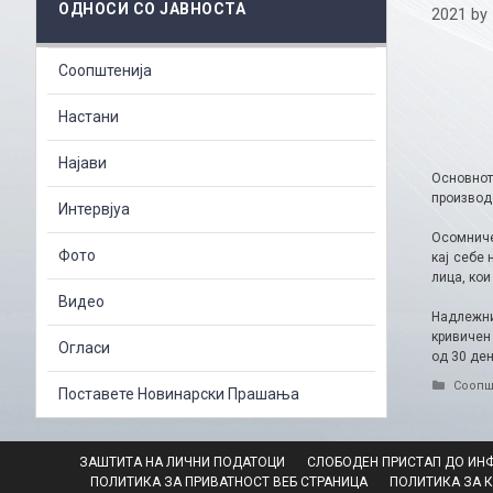
ОДНОСИ СО ЈАВНОСТА
2021
by
Соопштенија
Настани
Најави
Основнот
производс
Интервјуа
Осомниче
Фото
кај себе
лица, кои
Видео
Надлежни
кривичен
Огласи
од 30 ден
Catego
Соопш
Поставете Новинарски Прашања
ЗАШТИТА НА ЛИЧНИ ПОДАТОЦИ
СЛОБОДЕН ПРИСТАП ДО ИН
ПОЛИТИКА ЗА ПРИВАТНОСТ ВЕБ СТРАНИЦА
ПОЛИТИКА ЗА 