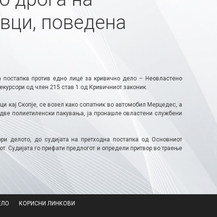
вци, поведена
 постапка против едно лице за кривично дело – Неовластено
екурсори од член 215 став 1 од Кривичниот законик.
и кај Скопје, се возел како сопатник во автомобил Мерцедес, а
о две полиетиленски пакувања, ја пронашле овластени службени
ри делото, до судијата на претходна постапка од Основниот
т. Судијата го прифати предлогот и определи притвор во траење
ЕЛО
КОРИСНИ ЛИНКОВИ