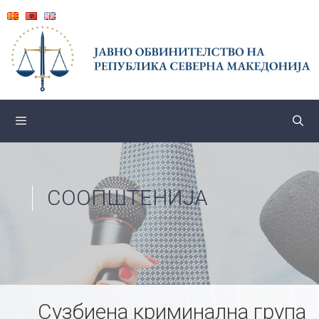
Skip
to
content
СООПШТЕНИЈА
Сузбиена криминална група