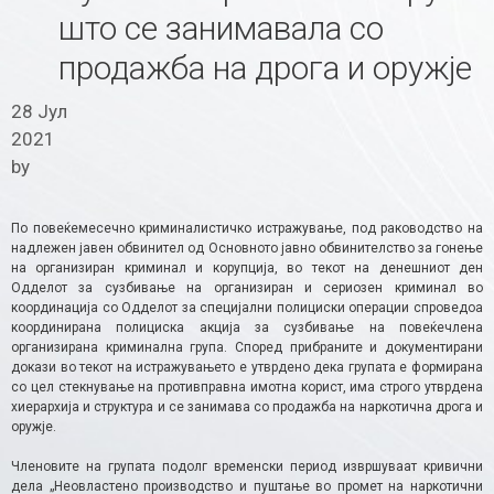
што се занимавала со
продажба на дрога и оружје
28 Јул
2021
by
По повеќемесечно криминалистичко истражување, под раководство на
надлежен јавен обвинител од Основното јавно обвинителство за гонење
на организиран криминал и корупција, во текот на денешниот ден
Одделот за сузбивање на организиран и сериозен криминал во
координација со Одделот за специјални полициски операции спроведоа
координирана полициска акција за сузбивање на повеќечлена
организирана криминална група. Според прибраните и документирани
докази во текот на истражувањето е утврдено дека групата е формирана
со цел стекнување на противправна имотна корист, има строго утврдена
хиерархија и структура и се занимава со продажба на наркотична дрога и
оружје.
Членовите на групата подолг временски период извршуваат кривични
дела „Неовластено производство и пуштање во промет на наркотични