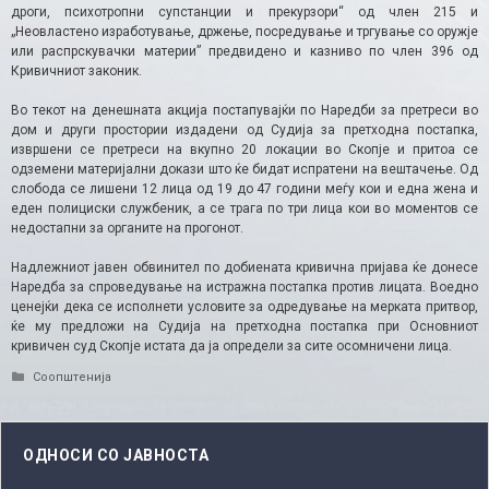
дроги, психотропни супстанции и прекурзори“ од член 215 и
„Неовластено изработување, држење, посредување и тргување со оружје
или распрскувачки материи” предвидено и казниво по член 396 од
Кривичниот законик.
Во текот на денешната акција постапувајќи по Наредби за претреси во
дом и други простории издадени од Судија за претходна постапка,
извршени се претреси на вкупно 20 локации во Скопје и притоа се
одземени материјални докази што ќе бидат испратени на вештачење. Од
слобода се лишени 12 лица од 19 до 47 години меѓу кои и една жена и
еден полициски службеник, а се трага по три лица кои во моментов се
недостапни за органите на прогонот.
Надлежниот јавен обвинител по добиената кривична пријава ќе донесе
Наредба за спроведување на истражна постапка против лицата. Воедно
ценејќи дека се исполнети условите за одредување на мерката притвор,
ќе му предложи на Судија на претходна постапка при Основниот
кривичен суд Скопје истата да ја определи за сите осомничени лица.
Categories
Соопштенија
ОДНОСИ СО ЈАВНОСТА