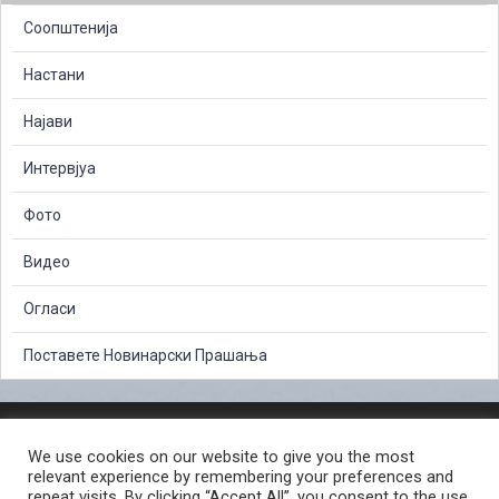
Соопштенија
Настани
Најави
Интервјуа
Фото
Видео
Огласи
Поставете Новинарски Прашања
ЗАШТИТА НА ЛИЧНИ ПОДАТОЦИ
We use cookies on our website to give you the most
СЛОБОДЕН ПРИСТАП ДО ИНФОРМАЦИИ ОД ЈАВЕН КАРАКТЕР
relevant experience by remembering your preferences and
ПОСТАПКА ЗА ПРИЈАВА НА КРИВИЧНО ДЕЛО
КОРИСНИ ЛИНКОВИ
repeat visits. By clicking “Accept All”, you consent to the use