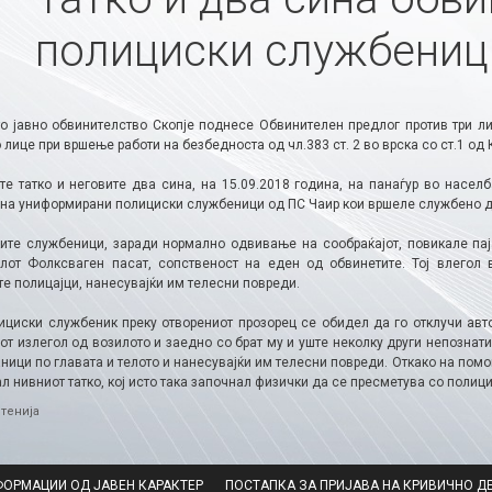
полициски службениц
о јавно обвинителство Скопје поднесе Обвинителен предлог против три л
лице при вршење работи на безбедноста од чл.383 ст. 2 во врска со ст.1 од
те татко и неговите два сина, на 15.09.2018 година, на панаѓур во насел
на униформирани полициски службеници од ПС Чаир кои вршеле службено деј
ите службеници, заради нормално одвивање на сообраќајот, повикале пај
лот Фолксваген пасат, сопственост на еден од обвинетите. Тој влегол в
е полицајци, нанесувајќи им телесни повреди.
ициски службеник преку отворениот прозорец се обидел да го отклучи авто
от излегол од возилото и заедно со брат му и уште неколку други непознат
аници по главата и телото и нанесувајќи им телесни повреди. Откако на пом
л нивниот татко, кој исто така започнал физички да се пресметува со полиц
ries
тенија
ФОРМАЦИИ ОД ЈАВЕН КАРАКТЕР
ПОСТАПКА ЗА ПРИЈАВА НА КРИВИЧНО Д