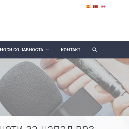
НОСИ СО ЈАВНОСТА
КОНТАКТ
нети за напад врз