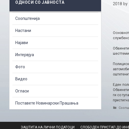
ОДНОСИ СО ЈАВНОСТА
2018
by
Соопштенија
Настани
Основнот
службено 
Најави
Обвинети
шесттеми
Интервјуа
Полициск
Фото
автомоби
оштетенит
Видео
Еден пол
Обвинети
Огласи
ги со туп
пристигна
Поставете Новинарски Прашања
Catego
Соопш
ЗАШТИТА НА ЛИЧНИ ПОДАТОЦИ
СЛОБОДЕН ПРИСТАП ДО ИН