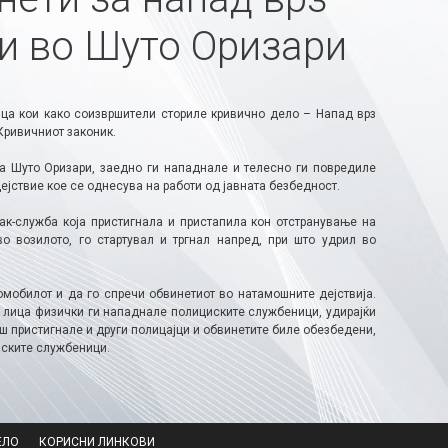
и во Шуто Оризари
ица кои како соизвршители сториле кривично дело – Напад врз
 Кривичниот законик.
ба Шуто Оризари, заедно ги нападнале и телесно ги повредиле
ствие кое се однесува на работи од јавната безбедност.
ак-служба која пристигнала и пристапила кон отстранување на
о возилото, го стартувал и тргнал напред, при што удрил во
мобилот и да го спречи обвинетиот во натамошните дејствија.
и лица физички ги нападнале полициските службеници, удирајќи
ош пристигнале и други полицајци и обвинетите биле обезбедени,
иските службеници.
ЕЛО
КОРИСНИ ЛИНКОВИ