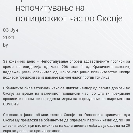
непочитување на
полицискиот час во Скопје
03 Јун
2021
by
За кривично дело – Непостапување според здравствените прописи за
време на епидемија од член 206 став 1 од Кривичниот законик,
надлежен јавен обвинител од Основното јавно ибвинителство Скопје
поднесе предлози за издавање казнен налог против три лица.
Обвинетите биле затекнати како се движат надвор од своите домови во
Скопје за време на важечкиот полициски час, со што ги прекршиле
прописите со кои се определни мерки за спречување на ширењето на
COVID-19.
Основното јавно обвинителство Скопје на Основниот кривичен суд
Скопје му предложи за обвинетите да определи парични казни од по 100
дневни глоби, при што висината на една дневна глоба да ја одреди на 20
евра во денарска противвредност. ​