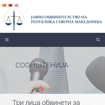
Skip
to
content
СООПШТЕНИЈА
Три лица обвинети за