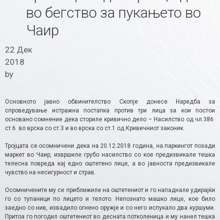
во бегство за пукањето во
Чаир
22 Дек
2018
by
Основното јавно обвинителство Скопје донесе Наредба за
спроведување истражна постапка против три лица за кои постои
основано сомнение дека сториле кривично дело – Насилство од чл.386
ст.6 во врска со ст.3 и во врска со ст.1 од Кривичниот законик.
Тројцата се осомничени дека на 20.12.2018 година, на паркингот позади
маркет во Чаир, извршиле грубо насилство со кое предизвикале тешка
телесна повреда кај едно оштетено лице, а во јавноста предизвикале
чувство на несигурност и страв.
Осомничените му се приближиле на оштетениот и го нападнале удирајќи
го со тупаници по лицето и телото. Непознато машко лице, кое било
заедно со нив, извадило огнено оружје и со него испукало два куршуми.
Притоа го погодил оштетениот во десната потколеница и му нанел тешка