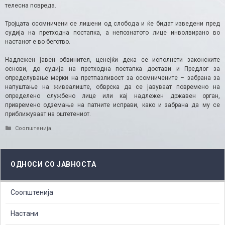
телесна повреда.
Тројцата осомничени се лишени од слобода и ќе бидат изведени пред
судија на претходна постапка, а непознатото лице инволвирано во
настанот е во бегство.
Надлежен јавен обвинител, ценејќи дека се исполнети законските
основи, до судија на претходна постапка достави и Предлог за
определување мерки на претпазливост за осомничените – забрана за
напуштање на живеалиште, обврска да се јавуваат повремено на
определено службено лице или кај надлежен државен орган,
привремено одземање на патните исправи, како и забрана да му се
приближуваат на оштетениот.
Categories
Соопштенија
ОДНОСИ СО ЈАВНОСТА
Соопштенија
Настани