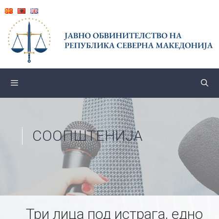
Skip
to
content
СООПШТЕНИЈА
Три лица под истрага, едно