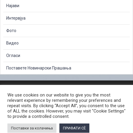
Најави
Интервјуа
Фото
Видео
Огласи
Поставете Новинарски Прашања
ЗАШТИТА НА ЛИЧНИ ПОДАТОЦИ
We use cookies on our website to give you the most
СЛОБОДЕН ПРИСТАП ДО ИНФОРМАЦИИ ОД ЈАВЕН КАРАКТЕР
relevant experience by remembering your preferences and
ПОСТАПКА ЗА ПРИЈАВА НА КРИВИЧНО ДЕЛО
КОРИСНИ ЛИНКОВИ
repeat visits. By clicking “Accept All”, you consent to the use
of ALL the cookies. However, you may visit "Cookie Settings"
ПОЛИТИКА ЗА ПРИВАТНОСТ ВЕБ СТРАНИЦА
to provide a controlled consent.
ПОЛИТИКА ЗА КОРИСТЕЊЕ КОЛАЧИЊА ВЕБ СТРАНА
Поставки за колачиња
ПРИФАТИ СÈ
© 2026 ЈАВНО ОБВИНИТЕЛСТВО НА РЕПУБЛИКА СЕВЕРНА МАКЕДОНИЈА •