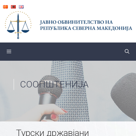
Skip
to
content
СООПШТЕНИЈА
Турски државјани