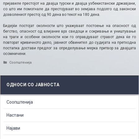
пријавиле престојот на двајца турски и двајца узбекистански државјани,
со што им помогнале да престојуваат во земјава подолго од законски
дозволениот престој од 90 дена во текот на 180 дена.
Бидејќи постојат околности што укажуваат постоење на опасност од
бегство, опасност од влијание врз сведоци и сокривање и уништување
на траги и особени околности кои го оправдуваат стравот дека ќе го
повторат кривичното дело, јавниот обвинител до судијата на претходна
постапка достави предлог за определување мерка притвор за двајцата
осомничени.
Categories
Соопштенија
ОДНОСИ СО ЈАВНОСТА
Соопштенија
Настани
Најави