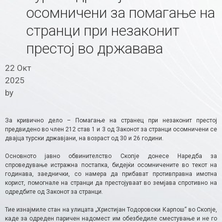
осомничени за помагање на
странци при незаконит
престој во државава
22 Окт
2025
by
За кривично дело – Помагање на странец при незаконит престој
предвидено во член 212 став 1 и 3 од Законот за странци осомничени се
двајца турски државјани, на возраст од 30 и 26 години.
Основното јавно обвинителство Скопје донесе Наредба за
спроведување истражна постапка, бидејќи осомничените во текот на
годинава, заеднички, со намера да прибават противправна имотна
корист, помогнале на странци да престојуваат во земјава спротивно на
одредбите од Законот за странци.
Тие изнајмиле стан на улицата „Христијан Тодоровски Карпош“ во Скопје,
каде за одреден паричен надомест им обезбедиле сместување и не го