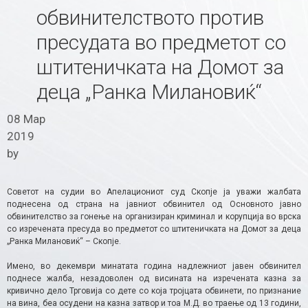
обвинителството против
пресудата во предметот со
штитеничката на Домот за
деца „Ранка Милановиќ“
08 Мар
2019
by
Советот на судии во Апелациониот суд Скопје ја уважи жалбата
поднесена од страна на јавниот обвинител од Основното јавно
обвинителство за гонење на организиран криминал и корупција во врска
со изречената пресуда во предметот со штитеничката на Домот за деца
„Ранка Милановиќ“ – Скопје.
Имено, во декември минатата година надлежниот јавен обвинител
поднесе жалба, незадоволен од висината на изречената казна за
кривично дело Трговија со дете со која тројцата обвинети, по признание
на вина, беа осудени на казна затвор и тоа М.Д. во траење од 13 години,