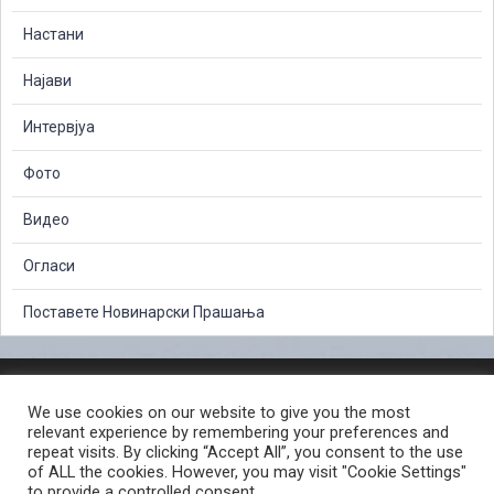
Настани
Најави
Интервјуа
Фото
Видео
Огласи
Поставете Новинарски Прашања
ЗАШТИТА НА ЛИЧНИ ПОДАТОЦИ
We use cookies on our website to give you the most
СЛОБОДЕН ПРИСТАП ДО ИНФОРМАЦИИ ОД ЈАВЕН КАРАКТЕР
relevant experience by remembering your preferences and
ПОСТАПКА ЗА ПРИЈАВА НА КРИВИЧНО ДЕЛО
КОРИСНИ ЛИНКОВИ
repeat visits. By clicking “Accept All”, you consent to the use
of ALL the cookies. However, you may visit "Cookie Settings"
ПОЛИТИКА ЗА ПРИВАТНОСТ ВЕБ СТРАНИЦА
to provide a controlled consent.