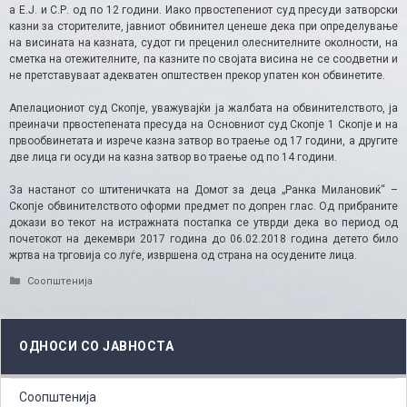
а Е.Ј. и С.Р. од по 12 години. Иако првостепениот суд пресуди затворски
казни за сторителите, јавниот обвинител ценеше дека при определување
на висината на казната, судот ги преценил олеснителните околности, на
сметка на отежителните, па казните по својата висина не се соодветни и
не претставуваат адекватен општествен прекор упатен кон обвинетите.
Апелациониот суд Скопје, уважувајќи ја жалбата на обвинителството, ја
преиначи првостепената пресуда на Основниот суд Скопје 1 Скопје и на
првообвинетата и изрече казна затвор во траење од 17 години, а другите
две лица ги осуди на казна затвор во траење од по 14 години.
За настанот со штитеничката на Домот за деца „Ранка Милановиќ“ –
Скопје обвинителството оформи предмет по допрен глас. Од прибраните
докази во текот на истражната постапка се утврди дека во период од
почетокот на декември 2017 година до 06.02.2018 година детето било
жртва на трговија со луѓе, извршена од страна на осудените лица.
Categories
Соопштенија
ОДНОСИ СО ЈАВНОСТА
Соопштенија