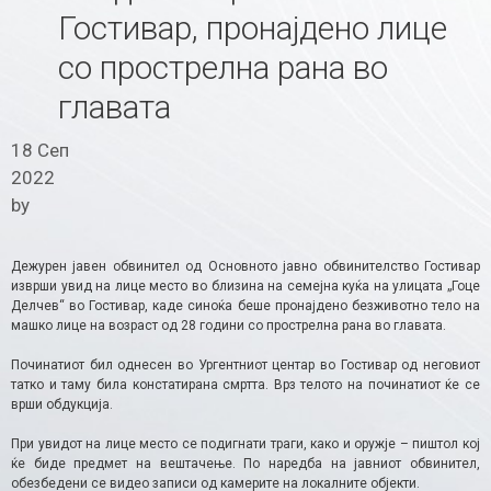
Гостивар, пронајдено лице
со прострелна рана во
главата
18 Сеп
2022
by
Дежурен јавен обвинител од Основното јавно обвинителство Гостивар
изврши увид на лице место во близина на семејна куќа на улицата „Гоце
Делчев“ во Гостивар, каде синоќа беше пронајдено безживотно тело на
машко лице на возраст од 28 години со прострелна рана во главата.
Починатиот бил однесен во Ургентниот центар во Гостивар од неговиот
татко и таму била констатирана смртта. Врз телото на починатиот ќе се
врши обдукција.
При увидот на лице место се подигнати траги, како и оружје – пиштол кој
ќе биде предмет на вештачење. По наредба на јавниот обвинител,
обезбедени се видео записи од камерите на локалните објекти.