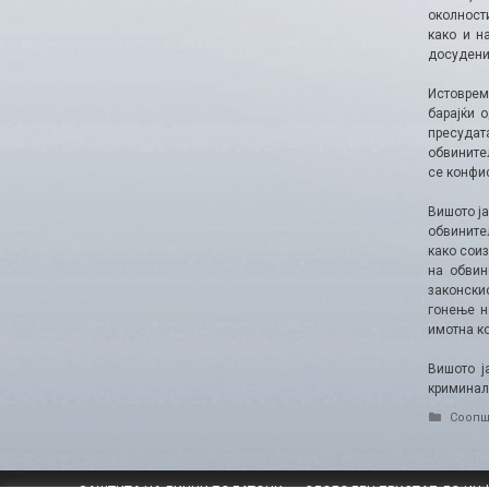
околност
како и н
досудени
Истоврем
барајќи 
пресудат
обвините
се конфис
Вишото ј
обвините
како соиз
на обвин
законски
гонење н
имотна ко
Вишото ј
криминал 
Catego
Соопш