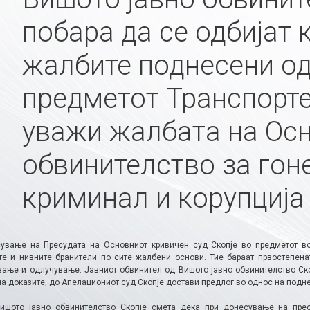
побара да се одбијат
жалбите поднесени од
предметот Транспорте
уважи жалбата на Осн
обвинителство за гон
криминал и корупција
ување на Пресудата на Основниот кривичен суд Скопје во предметот во 
те и нивните бранители по сите жалбени основи. Тие бараат првостепена
вање и одлучување. Јавниот обвинител од Вишото јавно обвинителство Ск
на доказите, до Апелациониот суд Скопје достави предлог во однос на подн
ишото јавно обвинителство Скопје смета дека при донесување на прес