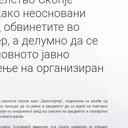
 како неосновани
 обвинетите во
р, а делумно да се
овното јавно
ење на организиран
јавноста познат како „Транспортер“, поднесени се жалби од
та пресуда да се укине и предметот да се врати на повторно
опје по извршениот увид во списите на предметот и сеопфатна
есените жалби.
удата, Основниот кривичен суд Скопје правилно ги утврдил