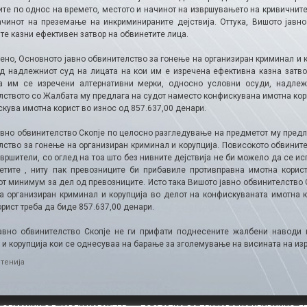
ите по однос на времето, местото и начинот на извршувањето на кривичните
ачинот на преземање на инкриминираните дејствија. Оттука, Вишото јавн
те казни ефективен затвор на обвинетите лица.
ено, Основното јавно обвинителство за гонење на организиран криминал и 
од надлежниот суд на лицата на кои им е изречена ефективна казна затво
а им се изречени алтернативни мерки, односно условни осуди, надлеж
лството со Жалбата му предлага на судот наместо конфискувана имотна кори
кува имотна корист во износ од 857.637,00 денари.
авно обвинителство Скопје по целосно разгледување на предметот му предл
лство за гонење на организиран криминал и корупција. Повисокото обвините
вршители, со оглед на тоа што без нивните дејствија не би можело да се и
етите , ниту пак превозниците би прибавиле противправна имотна корис
от минимум за дел од превозниците. Исто така Вишото јавно обвинителство 
а организиран криминал и корупција во делот на конфискуваната имотна к
рист треба да биде 857.637,00 денари.
авно обвинителство Скопје не ги прифати поднесените жалбени наводи 
и корупција кои се однесуваа на барање за зголемување на висината на изр
ries
тенија