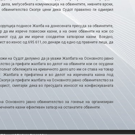
 дела, меѓусебната комуникација на обвинетите, нивните врски,
о обвинителство Скопје цени дека Судот правилно ги одмерил
корупција поднесе Жалба на донесената пресуда за обвинетите,
р да им изрече повисоки казни, а на оние обвинети на кои со
ниот суд да им изрече соодветни затворски казни. Воедно,
ст во износ од 695.611,оо денари од едно од правните лица, да
ожи на Судот делумно да ја уважи Жалбата на Основното јавно
лство ја прифати жалбата во делот на обвинети кои се осудени
сполнат обележјата на кривичното дело што им се става на товар
т. Жалбата е прифатена и во делот на изречената казна под
Скопје ја прифати жалбата на Основното јавно обвинителство за
орист, сметајќи дека во пресудата износот на конфискуваната
на Основното јавно обвинителство за гонење на организиран
ечените казни ефективен затвор на останатите обвинети.