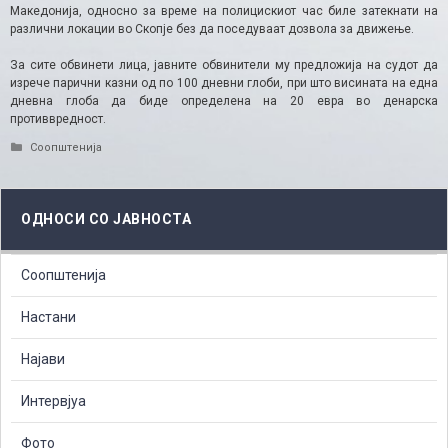
Македонија, односно за време на полицискиот час биле затекнати на
различни локации во Скопје без да поседуваат дозвола за движење.
За сите обвинети лица, јавните обвинители му предложија на судот да
изрече парични казни од по 100 дневни глоби, при што висината на една
дневна глоба да биде определена на 20 евра во денарска
противвредност.
Categories
Соопштенија
ОДНОСИ СО ЈАВНОСТА
Соопштенија
Настани
Најави
Интервјуа
Фото