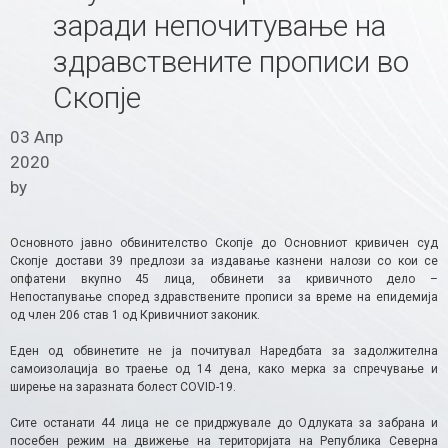
заради непочитување на
здравствените прописи во
Скопје
03 Апр
2020
by
Основното јавно обвинителство Скопје до Основниот кривичен суд
Скопје достави 39 предлози за издавање казнени налози со кои се
опфатени вкупно 45 лица, обвинети за кривичното дело –
Непостапување според здравствените прописи за време на епидемија
од член 206 став 1 од Кривичниот законик.
Еден од обвинетите не ја почитувал Наредбата за задолжителна
самоизолација во траење од 14 дена, како мерка за спречување и
ширење на заразната болест COVID-19.
Сите останати 44 лица не се придржувале до Одлуката за забрана и
посебен режим на движење на територијата на Република Северна