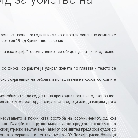
остапка против 28-годишник за кого постои основано сомнение
а со член 19 од Кривичниот законик.
вчанска корија”, осомничениот се обидел да ја лиши од живот
а со фиока, со рацете ја удирал жената по главата и телото се
кот, скршеници на ребрата и исчашувања на коски, со кои и е
ниот обвинител до судијата на претходна постапка од Основниот
егство, можност тој да влијае врз сведоци или да изврши друго
есувањето и психичката состојба на осомничениот, од кои
лест. Бидејќи со стручно мислење се предлага понатамошна
сихијатриско вештачење, јавниот обвинител предложи судот со
от на опсервација и вештачење во ЈЗУ Психијатриска болница