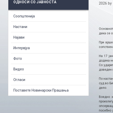
ОДНОСИ СО ЈАВНОСТА
2026
by
Соопштенија
Настани
Основнот
дека се о
Најави
При врше
сопствен
Интервјуа
На 17 јан
Фото
додека н
Со удари
Видео
доведен 
По настан
Огласи
суд во Б
дело.
Поставете Новинарски Прашања
Воедно и
произлег
опсервац
посебно 