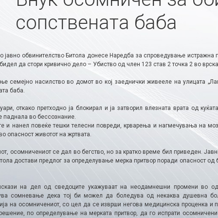
сопствената баба
о јавно обвинителство Битола донесе Наредба за спроведување истражна п
бидел да стори кривично дело – Убиство од член 123 став 2 точка 2 во врск
ње семејно насилство во домот во кој заеднички живееле на улицата „Ла
ата баба.
уари, откако претходно ја блокирал и ја затворил влезната врата од куќат
е паднала во бессознание.
те и нанел повеќе тешки телесни повреди, крварења и нагмечувања на мозо
во опасност животот на жртвата.
от, осомничениот се дал во бегство, но за кратко време бил приведен. Јав
итола достави предлог за определување мерка притвор поради опасност од б
скази на дел од сведоците укажуваат на неодамнешни промени во одн
ува сомневање дека тој би можел да боледува од некаква душевна бо
ија на осомничениот, со цел да се изврши негова медицинска проценка и п
решение, по определување на мерката притвор, да го испрати осомничени