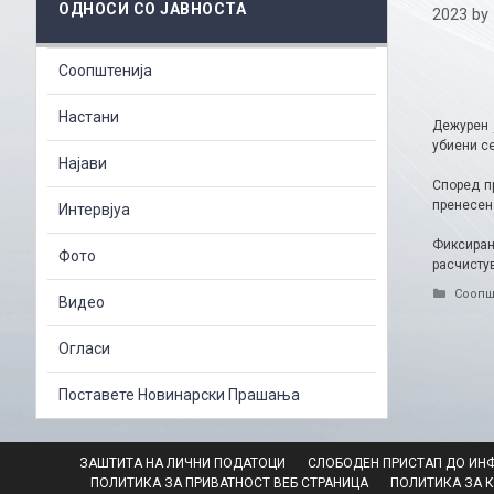
ОДНОСИ СО ЈАВНОСТА
2023
by
Соопштенија
Настани
Дежурен 
убиени с
Најави
Според п
пренесен
Интервјуа
Фиксирани
Фото
расчистув
Catego
Соопш
Видео
Огласи
Поставете Новинарски Прашања
ЗАШТИТА НА ЛИЧНИ ПОДАТОЦИ
СЛОБОДЕН ПРИСТАП ДО ИН
ПОЛИТИКА ЗА ПРИВАТНОСТ ВЕБ СТРАНИЦА
ПОЛИТИКА ЗА 