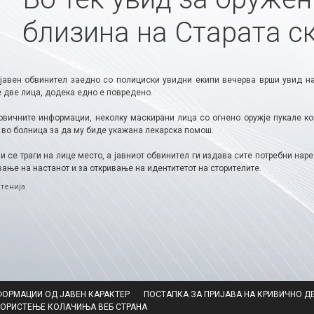
близина на Старата с
јавен обвинител заедно со полициски увидни екипи вечерва врши увид на 
е две лица, додека едно е повредено.
рвичните информации, неколку маскирани лица со огнено оружје пукале ко
 во болница за да му биде укажана лекарска помош.
 се траги на лице место, а јавниот обвинител ги издава сите потребни нар
ање на настанот и за откривање на идентитетот на сторителите.
ries
тенија
ФОРМАЦИИ ОД ЈАВЕН КАРАКТЕР
ПОСТАПКА ЗА ПРИЈАВА НА КРИВИЧНО Д
КОРИСТЕЊЕ КОЛАЧИЊА ВЕБ СТРАНА