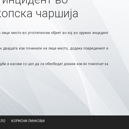
копска чаршија
лице место во угостителски објект во кој во оружен инцидент
н двајцата кои починале на лице место, додека повредениот е
едби и насоки со цел да се обезбедат докази кои ќе помогнат за
ЕЛО
КОРИСНИ ЛИНКОВИ