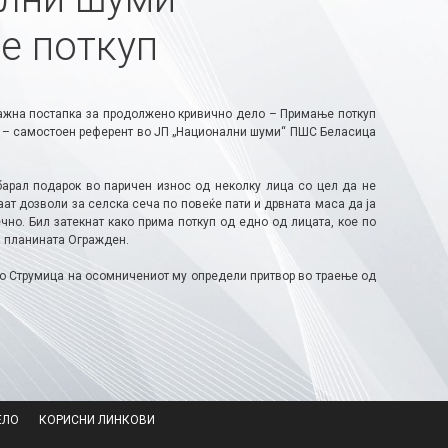
е поткуп
ажна постапка за продолжено кривично дело – Примање поткуп
це – самостоен референт во ЈП „Национални шуми“ ПШС Беласица
арал подарок во паричен износ од неколку лица со цел да не
ат дозволи за селска сеча по повеќе пати и дрвната маса да ја
чно. Бил затекнат како прима поткуп од едно од лицата, кое по
а планината Огражден.
во Струмица на осомничениот му определи притвор во траење од
ЕЛО
КОРИСНИ ЛИНКОВИ