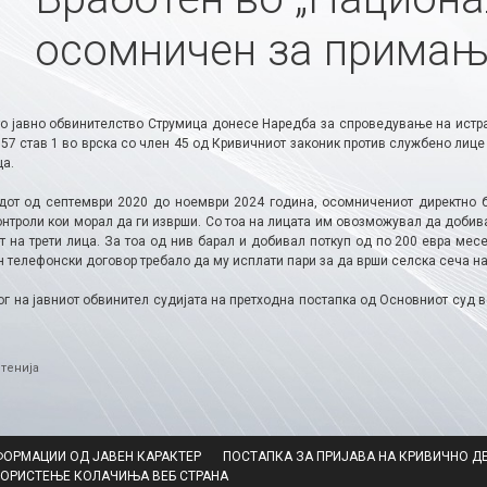
осомничен за примањ
о јавно обвинителство Струмица донесе Наредба за спроведување на истр
357 став 1 во врска со член 45 од Кривичниот законик против службено ли
ца.
дот од септември 2020 до ноември 2024 година, осомничениот директно б
нтроли кои морал да ги изврши. Со тоа на лицата им овозможувал да добива
 на трети лица. За тоа од нив барал и добивал поткуп од по 200 евра месе
н телефонски договор требало да му исплати пари за да врши селска сеча н
ог на јавниот обвинител судијата на претходна постапка од Основниот суд 
ries
тенија
ФОРМАЦИИ ОД ЈАВЕН КАРАКТЕР
ПОСТАПКА ЗА ПРИЈАВА НА КРИВИЧНО Д
КОРИСТЕЊЕ КОЛАЧИЊА ВЕБ СТРАНА