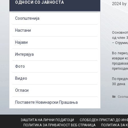
ОДНОСИ СО ЈАВНОСТА
2024
by
Соопштенија
Настани
Основнот
од член 
Најави
– Струми
Во перио
Интервјуа
изврши ко
продаваат
Фото
претходе
Видео
По предл
30 дена.
Огласи
Catego
Соопш
Поставете Новинарски Прашања
ЗАШТИТА НА ЛИЧНИ ПОДАТОЦИ
СЛОБОДЕН ПРИСТАП ДО ИН
ПОЛИТИКА ЗА ПРИВАТНОСТ ВЕБ СТРАНИЦА
ПОЛИТИКА ЗА 